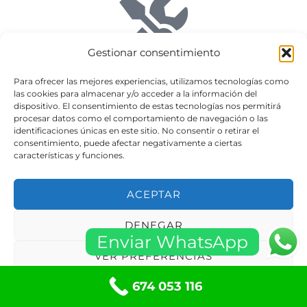
Gestionar consentimiento
Soluciones
Para ofrecer las mejores experiencias, utilizamos tecnologías como
Soluciones a medida según tu espacio y presupuesto.
las cookies para almacenar y/o acceder a la información del
dispositivo. El consentimiento de estas tecnologías nos permitirá
procesar datos como el comportamiento de navegación o las
✅ Mejora tu hogar con persianas modernas
identificaciones únicas en este sitio. No consentir o retirar el
consentimiento, puede afectar negativamente a ciertas
Instalamos
persianas motorizadas
que aumentan la
características y funciones.
comodidad, seguridad y eficiencia energética de tu
vivienda. Ideales para hogares modernos, oficinas y
ACEPTAR
locales que buscan funcionalidad y estilo.
DENEGAR
Enviar WhatsApp
✅ Solicita ya tu presupuesto en Abrera
VER PREFERENCIAS
¿Necesitas reparar, cambiar o automatizar tus persianas
en Abrera? Llámanos y te asesoraremos sin compromiso.
674 053 116
Política de cookies
Políticas de privacidad
Trabajamos con rapidez y seriedad para ofrecerte