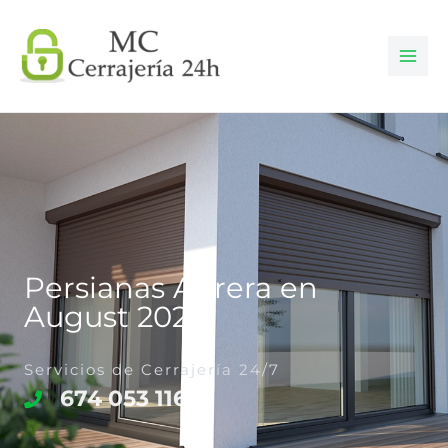
Ir
al
contenido
Persianas Abrera en
August 2026
Servicios de Cerrajería 24/7
674 053 116