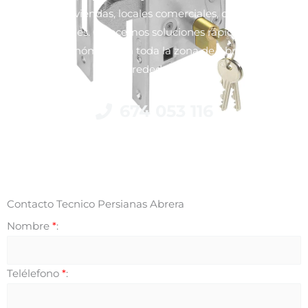
para viviendas, locales comerciales, oficinas y
comunidades. Ofrecemos soluciones rápidas, eficaces
y económicas en toda la zona de Abrera y
alrededores.
674 053 116
Contacto Tecnico Persianas Abrera
Nombre
*
:
Telélefono
*
: