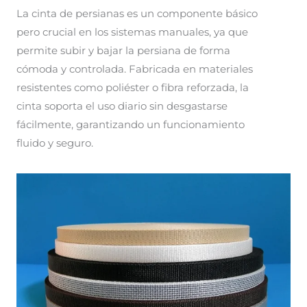
La cinta de persianas es un componente básico
pero crucial en los sistemas manuales, ya que
permite subir y bajar la persiana de forma
cómoda y controlada. Fabricada en materiales
resistentes como poliéster o fibra reforzada, la
cinta soporta el uso diario sin desgastarse
fácilmente, garantizando un funcionamiento
fluido y seguro.