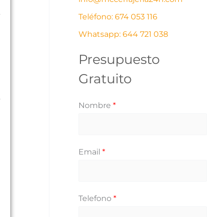
s
s
Teléfono: 674 053 116
Whatsapp: 644 721 038
Presupuesto
Gratuito
o
Nombre
*
Email
*
Telefono
*