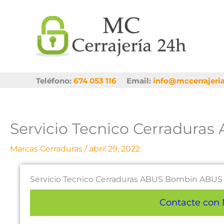
Ir
al
contenido
Teléfono:
674 053 116
Email:
info@mccerrajeri
Servicio Tecnico Cerradur
Marcas Cerraduras
/
abril 29, 2022
Servicio Tecnico Cerraduras ABUS Bombin ABUS
Contacte con 