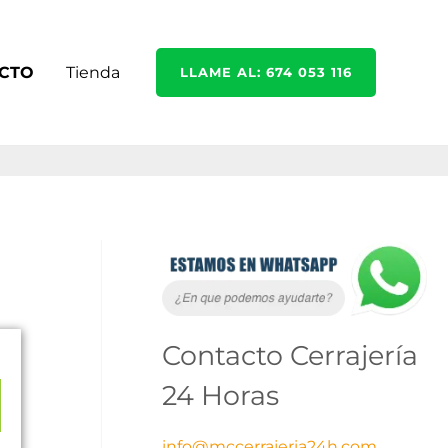
CTO
Tienda
LLAME AL: 674 053 116
A
r
c
Contacto Cerrajería
h
i
24 Horas
v
info@mccerrajeria24h.com
o