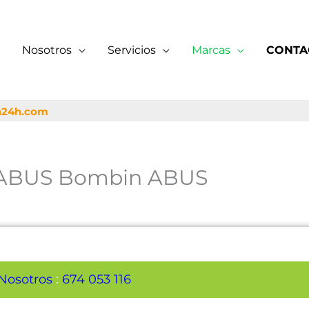
Nosotros
Servicios
Marcas
CONTA
a24h.com
as ABUS Bombin ABUS
Nosotros
:
674 053 116