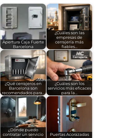
¿Cuáles son las
empresas de
Apertura Caja Fuerte
cerrajería más
Barcelona
fiables…
¿Qué cerrajeros en
¿Cuáles son los
Barcelona son
servicios más eficaces
recomendados para…
para la…
¿Dónde puedo
contratar un servicio
Puertas Acorazadas