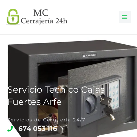
Ir
al
contenido
Servicio Tecnico Cajas
Fuertes Arfe
Servicios de Cerrajería 24/7
674 053 116