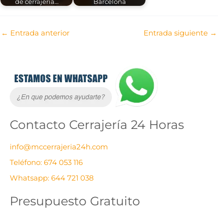
de cerrajería…
Barcelona
←
Entrada anterior
Entrada siguiente
→
C
A
a
r
t
c
e
h
Contacto Cerrajería 24 Horas
g
i
o
v
info@mccerrajeria24h.com
r
o
Teléfono: 674 053 116
í
s
Whatsapp: 644 721 038
a
s
Presupuesto Gratuito