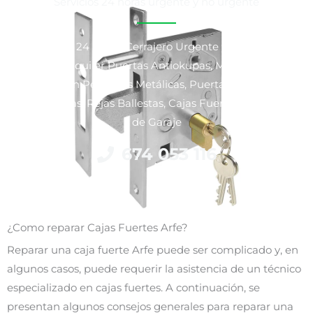
Servicios 24 horas urgente y no urgente
Cerrajeros 24 horas, Cerrajero Urgente y No Urgente,
Venta y Alquiler Puertas Antiokupas, Motorización y
Reparación Persianas Metálicas, Puertas Blindadas y
Acorazadas, Rejas Ballestas, Cajas Fuertes y Puertas
de Garaje
674 053 116
¿Como reparar Cajas Fuertes Arfe?
Reparar una caja fuerte Arfe puede ser complicado y, en
algunos casos, puede requerir la asistencia de un técnico
especializado en cajas fuertes. A continuación, se
presentan algunos consejos generales para reparar una