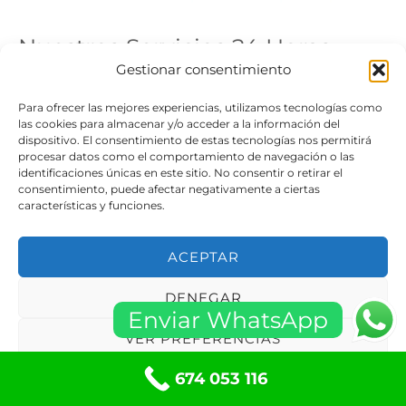
Nuestros Servicios 24 Horas
Gestionar consentimiento
- Cerrajería
Para ofrecer las mejores experiencias, utilizamos tecnologías como
- Persianas de Local
las cookies para almacenar y/o acceder a la información del
dispositivo. El consentimiento de estas tecnologías nos permitirá
- Persianas para Casa
procesar datos como el comportamiento de navegación o las
identificaciones únicas en este sitio. No consentir o retirar el
- Puertas de Garaje Enrollables
consentimiento, puede afectar negativamente a ciertas
- Puertas de Garaje Basculantes
características y funciones.
- Puertas de Garaje Abatibles
ACEPTAR
- Puertas de Garaje Batientes
- Puertas de Garaje Correderas
DENEGAR
Enviar WhatsApp
- Motorización Puertas de Garaje
VER PREFERENCIAS
- Puertas Entrada de Casa
674 053 116
- Puertas de Comunidad
Política de cookies
Políticas de privacidad