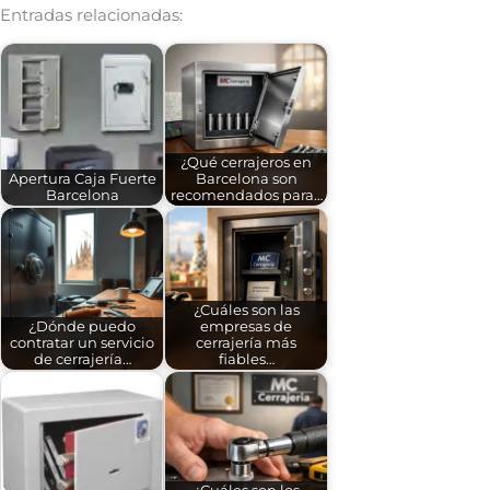
Entradas relacionadas:
¿Qué cerrajeros en
Apertura Caja Fuerte
Barcelona son
Barcelona
recomendados para…
¿Cuáles son las
¿Dónde puedo
empresas de
contratar un servicio
cerrajería más
de cerrajería…
fiables…