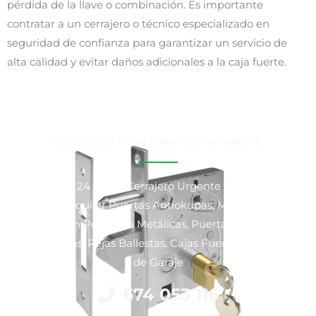
pérdida de la llave o combinación. Es importante
contratar a un cerrajero o técnico especializado en
seguridad de confianza para garantizar un servicio de
alta calidad y evitar daños adicionales a la caja fuerte.
Servicios 24 horas urgente y no urgente
Cerrajeros 24 horas, Cerrajero Urgente y No Urgente,
Venta y Alquiler Puertas Antiokupas, Motorización y
Reparación Persianas Metálicas, Puertas Blindadas y
Acorazadas, Rejas Ballestas, Cajas Fuertes y Puertas
de Garaje
674 053 116