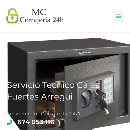
Ir
al
contenido
Servicio Tecnico Cajas
Fuertes Arregui
Servicios de Cerrajería 24/7
674 053 116