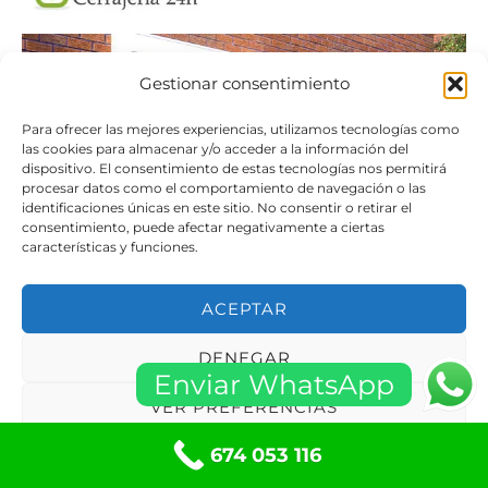
Gestionar consentimiento
Para ofrecer las mejores experiencias, utilizamos tecnologías como
las cookies para almacenar y/o acceder a la información del
dispositivo. El consentimiento de estas tecnologías nos permitirá
procesar datos como el comportamiento de navegación o las
identificaciones únicas en este sitio. No consentir o retirar el
consentimiento, puede afectar negativamente a ciertas
características y funciones.
ACEPTAR
DENEGAR
Enviar WhatsApp
VER PREFERENCIAS
Motor para Persianas de Casa
674 053 116
Política de cookies
Políticas de privacidad