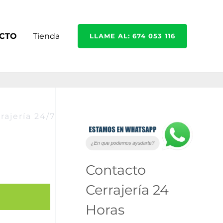
CTO
Tienda
LLAME AL: 674 053 116
rajería 24/7
C
A
a
r
t
c
Contacto
e
h
Cerrajería 24
g
i
Horas
o
v
r
o