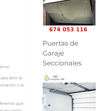
Puertas de
Garaje
Seccionales
lema:
ara abrir la
binación o la
iferente que
se recuerda.