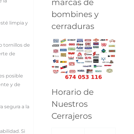
marcas de
 la
bombines y
esté limpia y
cerraduras
o tornillos de
erte de
 es posible
ente y de
Horario de
Nuestros
a segura a la
Cerrajeros
bilidad. Si