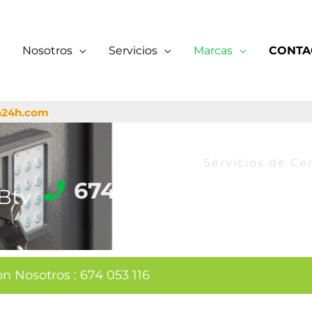
Nosotros
Servicios
Marcas
CONTA
a24h.com
Servicios de Cer
674 053 116
 Btv
on Nosotros
:
674 053 116