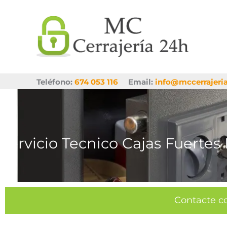
Ir
al
contenido
Teléfono:
674 053 116
Email:
info@mccerrajeri
Servicio Tecnico Cajas Fuertes
Contacte c