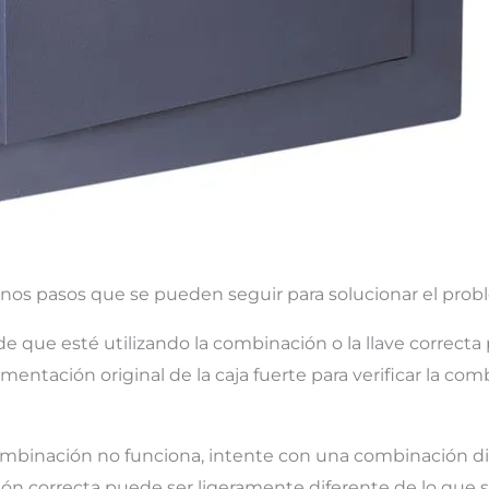
gunos pasos que se pueden seguir para solucionar el prob
e que esté utilizando la combinación o la llave correcta p
mentación original de la caja fuerte para verificar la com
 combinación no funciona, intente con una combinación d
ción correcta puede ser ligeramente diferente de lo que 