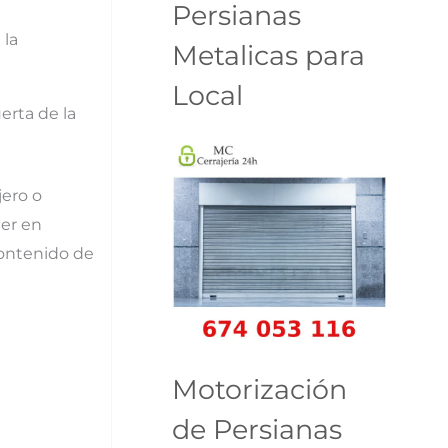
Persianas
 la
Metalicas para
Local
erta de la
jero o
ner en
contenido de
Motorización
de Persianas