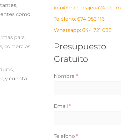
tantes,
info@mccerrajeria24h.com
í
s
istentes como
Teléfono: 674 053 116
a
s
Whatsapp: 644 721 038
formas para
Presupuesto
s, comercios,
Gratuito
duras,
Nombre
*
d, y cuenta
Email
*
Telefono
*