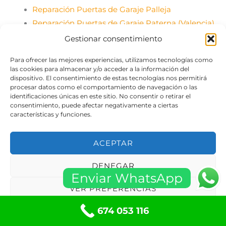
Reparación Puertas de Garaje Palleja
Reparación Puertas de Garaje Paterna (Valencia)
Reparación Puertas de Garaje Premià de Mar
Gestionar consentimiento
(Barcelona)
Para ofrecer las mejores experiencias, utilizamos tecnologías como
Reparación Puertas de Garaje Puertas de Garaje
las cookies para almacenar y/o acceder a la información del
Cubelles
dispositivo. El consentimiento de estas tecnologías nos permitirá
procesar datos como el comportamiento de navegación o las
Reparación Puertas de Garaje Rocafort (Valencia)
identificaciones únicas en este sitio. No consentir o retirar el
Reparación Puertas de Garaje Rubí (Barcelona)
consentimiento, puede afectar negativamente a ciertas
características y funciones.
Reseñas y Opiniones
Serralleria Serrallers Barcelona 24 Hores
ACEPTAR
Serruriers Alicante 24 Heures Urgent
Serruriers Barcelona 24 Heures Urgent
DENEGAR
Serruriers Burgos 24 Heures Urgent
Enviar WhatsApp
Serruriers Madrid 24 Heures Urgent
VER PREFERENCIAS
Serruriers Valencia 24 Heures Urgent
674 053 116
Política de cookies
Políticas de privacidad
Serruriers Valladolid 24 Heures Urgent