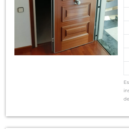
Es
in
de