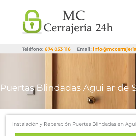
Ir
al
contenido
Teléfono:
674 053 116
Email:
info@mccerrajeri
Puertas Blindadas Aguilar de 
Instalación y Reparación Puertas Blindadas en Agu