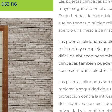
Las puertas blindadas son 
 053 116
mayor seguridad en el acces
Están hechas de materiales
suelen tener un núcleo rel
acero o una mezcla de mater
Las puertas blindadas sue
resistente y compleja que
difícil de abrir con herra
blindadas también pueden 
como cerraduras electróni
Las puertas blindadas son
mejorar la seguridad de s
protección contra la intrus
delincuentes. También pued
privacidad y la confidenci