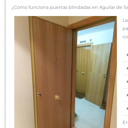
¿Cómo funciona puertas blindadas en Aguilar de S
La
pa
co
En