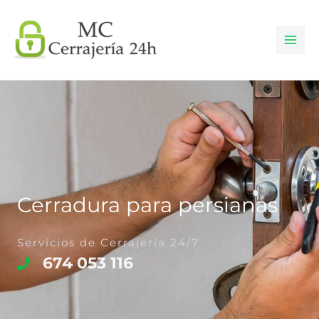
Ir
al
contenido
Cerradura para persianas
Servicios de Cerrajería 24/7
674 053 116