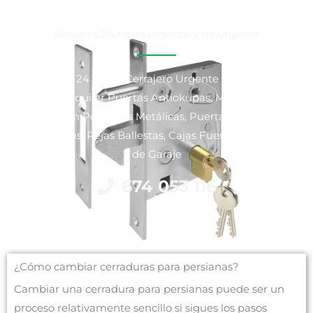
Servicios 24 horas urgente y no urgente
Cerrajeros 24 horas, Cerrajero Urgente y No Urgente,
Venta y Alquiler Puertas Antiokupas, Motorización y
Reparación Persianas Metálicas, Puertas Blindadas y
Acorazadas, Rejas Ballestas, Cajas Fuertes y Puertas
de Garaje
674 053 116
¿Cómo cambiar cerraduras para persianas?
Cambiar una cerradura para persianas puede ser un
proceso relativamente sencillo si sigues los pasos