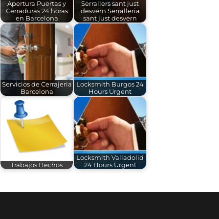
Apertura Puertas y
Serrallers sant just
Cerraduras 24 horas
desvern Serralleria
en Barcelona
sant just desvern
Servicios de Cerrajeria
Locksmith Burgos 24
Barcelona
Hours Urgent
Locksmith Valladolid
Trabajos Hechos
24 Hours Urgent