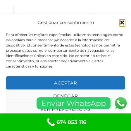
Las cerraduras de alta seguridad, como
Gestionar consentimiento
las que cuentan con sistemas de doble
cilindro o cerraduras inteligentes, son
Para ofrecer las mejores experiencias, utilizamos tecnologías como
las cookies para almacenar y/o acceder a la información del
altamente recomendables. Estas
dispositivo. El consentimiento de estas tecnologías nos permitirá
cerraduras ofrecen mayor resistencia a
procesar datos como el comportamiento de navegación o las
identificaciones únicas en este sitio. No consentir o retirar el
los intentos de forzamiento y pueden
consentimiento, puede afectar negativamente a ciertas
incluir características adicionales como
características y funciones.
alarmas integradas.
ACEPTAR
DENEGAR
¿Es necesario cambiar todas las cerraduras después de
Enviar WhatsApp
un robo?
VER PREFERENCIAS
674 053 116
Política de cookies
Políticas de privacidad
No necesariamente. Aunque es