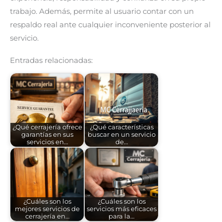
trabajo. Además, permite al usuario contar con un
respaldo real ante cualquier inconveniente posterior al
servicio.
Entradas relacionadas:
¿Qué cerrajería ofrece
¿Qué características
garantías en sus
buscar en un servicio
servicios en…
de…
¿Cuáles son los
¿Cuáles son los
mejores servicios de
servicios más eficaces
cerrajería en…
para la…