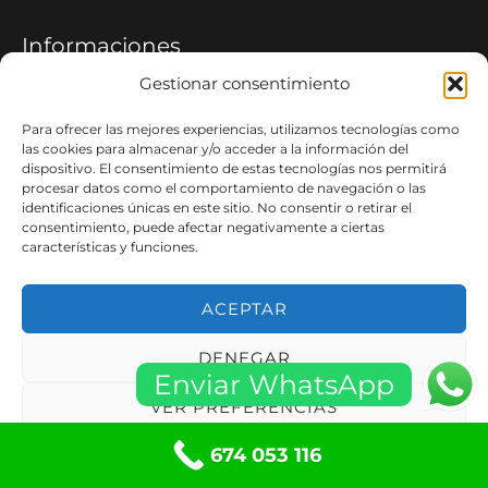
Informaciones
Gestionar consentimiento
Aviso Legal
Políticas de privacidad
Para ofrecer las mejores experiencias, utilizamos tecnologías como
las cookies para almacenar y/o acceder a la información del
Política de Cookies
dispositivo. El consentimiento de estas tecnologías nos permitirá
Términos y condiciones
procesar datos como el comportamiento de navegación o las
identificaciones únicas en este sitio. No consentir o retirar el
Condiciones de Compra
consentimiento, puede afectar negativamente a ciertas
Política de cookies (UE)
características y funciones.
Contacte con Nosotros
ACEPTAR
Carrer Montserrat 9 Local
08960 Sant Just Desvern, Barcelona
DENEGAR
Enviar WhatsApp
info@mccerrajeria24h.com
VER PREFERENCIAS
Teléfono: 674 053 116
Whatsapp: 644 721 038
674 053 116
Política de cookies
Políticas de privacidad