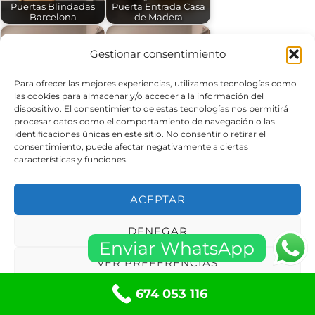
Puertas Blindadas
Puerta Entrada Casa
Barcelona
de Madera
Gestionar consentimiento
Para ofrecer las mejores experiencias, utilizamos tecnologías como
las cookies para almacenar y/o acceder a la información del
Puertas Blindadas
Puertas Blindadas
dispositivo. El consentimiento de estas tecnologías nos permitirá
Sant Cugat del Vallès
Martorelles
procesar datos como el comportamiento de navegación o las
(Barcelona)
(Barcelona)
identificaciones únicas en este sitio. No consentir o retirar el
consentimiento, puede afectar negativamente a ciertas
características y funciones.
Informaciones
ACEPTAR
Aviso Legal
DENEGAR
Enviar WhatsApp
Políticas de privacidad
VER PREFERENCIAS
Política de Cookies
Términos y condiciones
674 053 116
Política de cookies
Políticas de privacidad
Condiciones de Compra