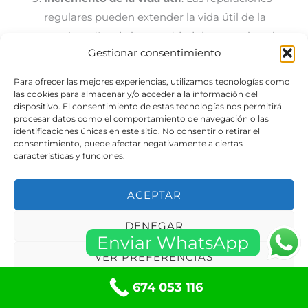
regulares pueden extender la vida útil de la
puerta, evitando la necesidad de reemplazarla
Gestionar consentimiento
prematuramente.
Para ofrecer las mejores experiencias, utilizamos tecnologías como
Mejora de la seguridad del hogar
las cookies para almacenar y/o acceder a la información del
dispositivo. El consentimiento de estas tecnologías nos permitirá
procesar datos como el comportamiento de navegación o las
identificaciones únicas en este sitio. No consentir o retirar el
La seguridad es un aspecto
consentimiento, puede afectar negativamente a ciertas
fundamental que se ve beneficiado
características y funciones.
por un mantenimiento regular.
ACEPTAR
DENEGAR
Prevención de robos
: Una puerta de garaje en
Enviar WhatsApp
VER PREFERENCIAS
mal estado puede ser un punto vulnerable para
los ladrones. Mantenerla en buen estado ayuda a
674 053 116
Política de cookies
Políticas de privacidad
proteger el hogar.