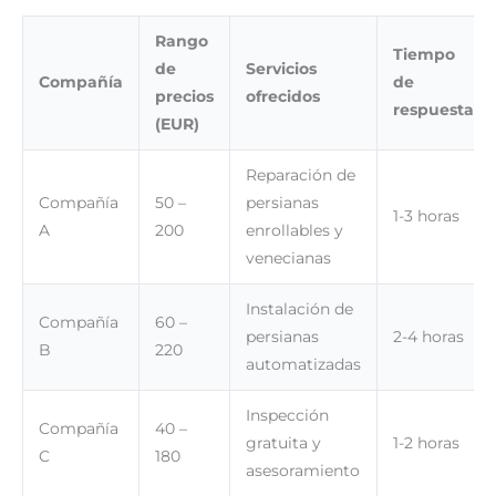
Rango
Tiempo
de
Servicios
Compañía
de
precios
ofrecidos
respuesta
(EUR)
Reparación de
Compañía
50 –
persianas
1-3 horas
A
200
enrollables y
venecianas
Instalación de
Compañía
60 –
persianas
2-4 horas
B
220
automatizadas
Inspección
Compañía
40 –
gratuita y
1-2 horas
C
180
asesoramiento