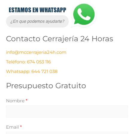
A
r
c
h
Contacto Cerrajería 24 Horas
i
v
info@mccerrajeria24h.com
o
Teléfono: 674 053 116
s
Whatsapp: 644 721 038
Presupuesto Gratuito
Nombre
*
Email
*