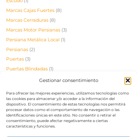
Escudo
(1)
Marcas Cajas Fuertes
(8)
Marcas Cerraduras
(8)
Marcas Motor Persianas
(3)
Persiana Metálica Local
(1)
Persianas
(2)
Puertas
(3)
Puertas Blindadas
(1)
Puertas de Garaje
(14)
Gestionar consentimiento
Rejas
(4)
Para ofrecer las mejores experiencias, utilizamos tecnologías como
Rejas de Ballesta
(1)
las cookies para almacenar y/o acceder a la información del
dispositivo. El consentimiento de estas tecnologías nos permitirá
Reparación Persianas
(3)
procesar datos como el comportamiento de navegación o las
identificaciones únicas en este sitio. No consentir o retirar el
Seguridad
(1)
consentimiento, puede afectar negativamente a ciertas
características y funciones.
Serrallers
(39)