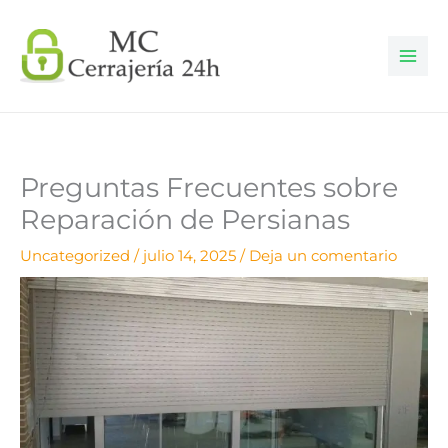
Ir
al
contenido
Preguntas Frecuentes sobre
Reparación de Persianas
Uncategorized
/
julio 14, 2025
/
Deja un comentario