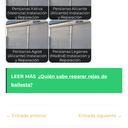
Persianas Xàtiva
Persianas Alicante
(Valencia) Instalación
(Alicante) Instalación
y Reparación
y Reparación
Persianas Agost
Persianas Leganes
(Alicante) Instalación
(Madrid) Instalación y
y Reparación
Reparación
LEER MÁS
¿Quién sabe reparar rejas de
ballesta?
←
Entrada anterior
Entrada siguiente
→