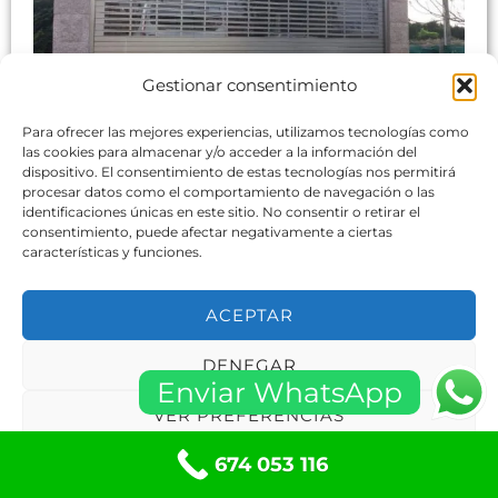
Gestionar consentimiento
Cuando las puertas de garaje correderas no cierran
Para ofrecer las mejores experiencias, utilizamos tecnologías como
bien en Martorell o en cualquier otra ubicación,
las cookies para almacenar y/o acceder a la información del
dispositivo. El consentimiento de estas tecnologías nos permitirá
pueden surgir varias razones y consecuencias.
procesar datos como el comportamiento de navegación o las
Algunos de los problemas comunes que pueden
identificaciones únicas en este sitio. No consentir o retirar el
consentimiento, puede afectar negativamente a ciertas
causar este mal funcionamiento son:
características y funciones.
Obstrucciones:
Si hay objetos, escombros o
ACEPTAR
suciedad en las vías o en el mecanismo de la
puerta, puede evitar que la puerta se cierre
DENEGAR
correctamente.
Enviar WhatsApp
Desgaste y deterioro:
Con el tiempo, las
VER PREFERENCIAS
piezas y componentes del sistema de
674 053 116
apertura y cierre pueden desgastarse, lo que
Política de cookies
Políticas de privacidad
puede afectar el movimiento de la puerta y