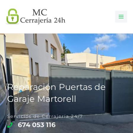
Ir
al
contenido
Reparación Puertas de
Garaje Martorell
Servicios de Cerrajería 24/7
674 053 116