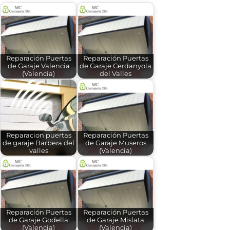
Reparación Puertas
Reparación Puertas
de Garaje Valencia
de Garaje Cerdanyola
(Valencia)
del Valles
Reparacion puertas
Reparación Puertas
de garaje Barbera del
de Garaje Museros
valles
(Valencia)
Reparación Puertas
Reparación Puertas
de Garaje Godella
de Garaje Mislata
(Valencia)
(Valencia)