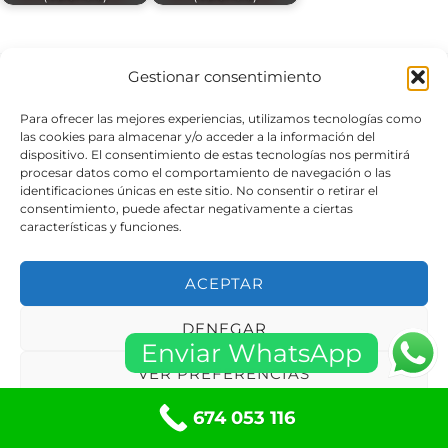
Gestionar consentimiento
←
Entrada anterior
Entrada siguiente
→
Para ofrecer las mejores experiencias, utilizamos tecnologías como
las cookies para almacenar y/o acceder a la información del
dispositivo. El consentimiento de estas tecnologías nos permitirá
procesar datos como el comportamiento de navegación o las
identificaciones únicas en este sitio. No consentir o retirar el
Informaciones
consentimiento, puede afectar negativamente a ciertas
características y funciones.
Aviso Legal
Políticas de privacidad
ACEPTAR
Política de Cookies
DENEGAR
Términos y condiciones
Enviar WhatsApp
Condiciones de Compra
VER PREFERENCIAS
Política de cookies (UE)
674 053 116
Política de cookies
Políticas de privacidad
Contacte con Nosotros