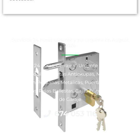
Servicios 24 horas urgente y no urgente en August
2026
Cerrajeros 24 horas, Cerrajero Urgente y No Urgente,
Venta y Alquiler Puertas Antiokupas, Motorización y
Reparación Persianas Metálicas, Puertas Blindadas y
Acorazadas, Rejas Ballestas, Cajas Fuertes y Puertas
de Garaje
674 053 116