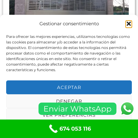
Gestionar consentimiento
Cuando las puertas de garaje correderas no cierran
Para ofrecer las mejores experiencias, utilizamos tecnologías como
bien en Mislata o en cualquier otra ubicación,
las cookies para almacenar y/o acceder a la información del
dispositivo. El consentimiento de estas tecnologías nos permitirá
pueden surgir varias razones y consecuencias.
procesar datos como el comportamiento de navegación o las
Algunos de los problemas comunes que pueden
identificaciones únicas en este sitio. No consentir o retirar el
consentimiento, puede afectar negativamente a ciertas
causar este mal funcionamiento son:
características y funciones.
Obstrucciones:
Si hay objetos, escombros o
ACEPTAR
suciedad en las vías o en el mecanismo de la
puerta, puede evitar que la puerta se cierre
DENEGAR
correctamente.
Enviar WhatsApp
Desgaste y deterioro:
Con el tiempo, las
VER PREFERENCIAS
piezas y componentes del sistema de
674 053 116
apertura y cierre pueden desgastarse, lo que
Política de cookies
Políticas de privacidad
puede afectar el movimiento de la puerta y