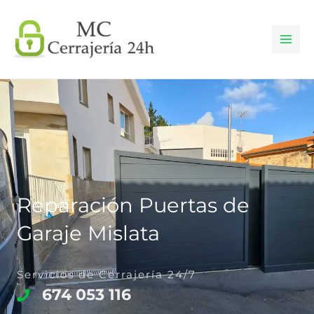
Ir
al
contenido
Reparación Puertas de
Garaje Mislata
Servicios de Cerrajería 24/7
674 053 116