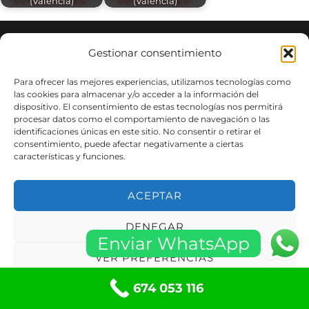
(Valencia)
(Valencia)
Gestionar consentimiento
Informaciones
Para ofrecer las mejores experiencias, utilizamos tecnologías como
las cookies para almacenar y/o acceder a la información del
Aviso Legal
dispositivo. El consentimiento de estas tecnologías nos permitirá
procesar datos como el comportamiento de navegación o las
Políticas de privacidad
identificaciones únicas en este sitio. No consentir o retirar el
Política de Cookies
consentimiento, puede afectar negativamente a ciertas
características y funciones.
Términos y condiciones
Condiciones de Compra
ACEPTAR
Política de cookies (UE)
Contacte con Nosotros
DENEGAR
Enviar WhatsApp
Carrer Montserrat 9 Local
VER PREFERENCIAS
08960 Sant Just Desvern, Barcelona
674 053 116
info@mccerrajeria24h.com
Política de cookies
Políticas de privacidad
Teléfono: 674 053 116