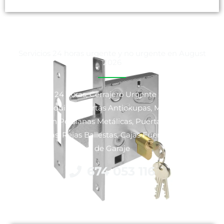
Servicios 24 horas urgente y no urgente en August
2026
Cerrajeros 24 horas, Cerrajero Urgente y No Urgente,
Venta y Alquiler Puertas Antiokupas, Motorización y
Reparación Persianas Metálicas, Puertas Blindadas y
Acorazadas, Rejas Ballestas, Cajas Fuertes y Puertas
de Garaje
674 053 116