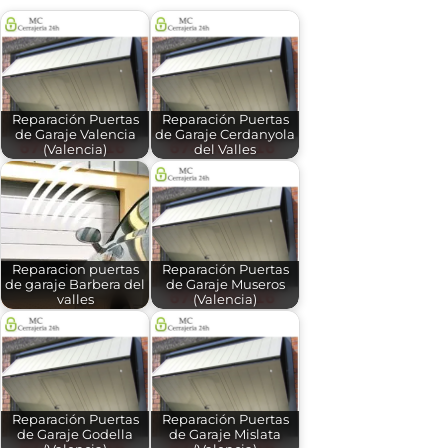
Reparación Puertas
Reparación Puertas
de Garaje Valencia
de Garaje Cerdanyola
(Valencia)
del Valles
Reparacion puertas
Reparación Puertas
de garaje Barbera del
de Garaje Museros
valles
(Valencia)
Reparación Puertas
Reparación Puertas
de Garaje Godella
de Garaje Mislata