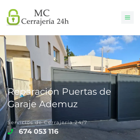
Ir
al
contenido
Reparación Puertas de
Garaje Ademuz
Servicios de Cerrajería 24/7
674 053 116