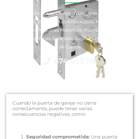
Cerrajeros 24 horas, Cerrajero Urgente y No Urgente,
Venta y Alquiler Puertas Antiokupas, Motorización y
Reparación Persianas Metálicas, Puertas Blindadas y
Acorazadas, Rejas Ballestas, Cajas Fuertes y Puertas
de Garaje
674 053 116
Cuando la puerta de garaje no cierra
correctamente, puede tener varias
consecuencias negativas, como:
Seguridad comprometida:
Una puerta