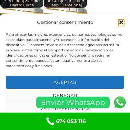
(Barcelona) 24 Horas
de Garaje Sant Joan
Barato Cerca
Despí (Barcelona)
Gestionar consentimiento
Para ofrecer las mejores experiencias, utilizamos tecnologías como
las cookies para almacenar y/o acceder a la información del
Reparación Puertas
Reparación Puertas
de Garaje Sant Cugat
de Garaje Sant Feliu
dispositivo. El consentimiento de estas tecnologías nos permitirá
del Vallès…
de Llobregat…
procesar datos como el comportamiento de navegación o las
identificaciones únicas en este sitio. No consentir o retirar el
consentimiento, puede afectar negativamente a ciertas
características y funciones.
ACEPTAR
Reparación Puertas
Reparación Puertas
de Garaje Sant
de Garaje Abrera
Andreu de…
(Barcelona)
DENEGAR
Enviar WhatsApp
VER PREFERENCIAS
674 053 116
Política de cookies
Políticas de privacidad
Informaciones