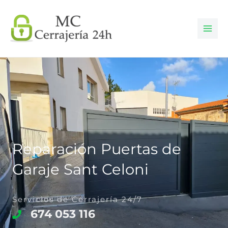
Ir
al
contenido
Reparación Puertas de
Garaje Sant Celoni
Servicios de Cerrajería 24/7
674 053 116