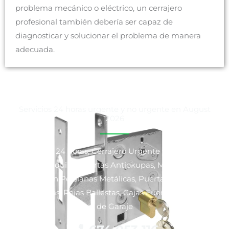
problema mecánico o eléctrico, un cerrajero
profesional también debería ser capaz de
diagnosticar y solucionar el problema de manera
adecuada.
Servicios 24 horas urgente y no urgente en August
2026
Cerrajeros 24 horas, Cerrajero Urgente y No Urgente,
Venta y Alquiler Puertas Antiokupas, Motorización y
Reparación Persianas Metálicas, Puertas Blindadas y
Acorazadas, Rejas Ballestas, Cajas Fuertes y Puertas
de Garaje