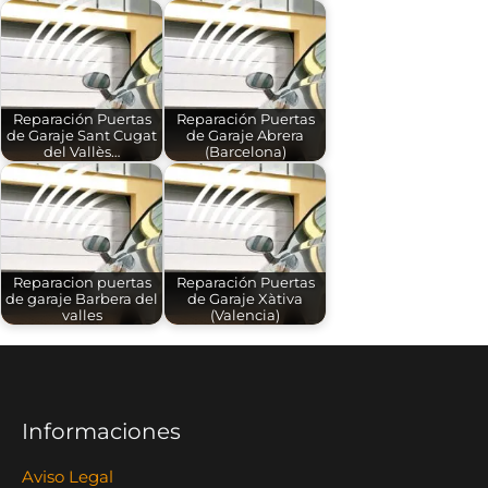
Reparación Puertas
Reparación Puertas
de Garaje Sant Cugat
de Garaje Abrera
del Vallès…
(Barcelona)
Reparacion puertas
Reparación Puertas
de garaje Barbera del
de Garaje Xàtiva
valles
(Valencia)
Informaciones
Aviso Legal