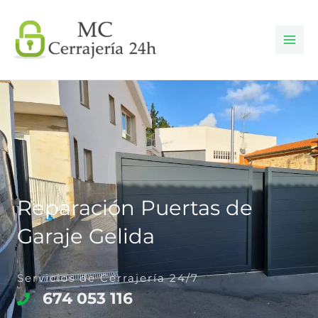
Ir
al
contenido
Reparación Puertas de
Garaje Gelida
Servicios de Cerrajería 24/7
674 053 116