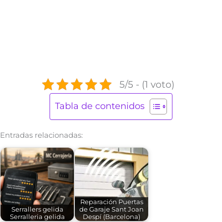
5/5 - (1 voto)
Tabla de contenidos
Entradas relacionadas:
Reparación Puertas
Serrallers gelida
de Garaje Sant Joan
Serralleria gelida
Despí (Barcelona)