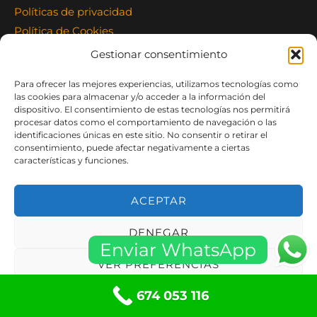
Políticas de privacidad
Política de Cookies
Términos y condiciones
Gestionar consentimiento
Condiciones de Compra
Para ofrecer las mejores experiencias, utilizamos tecnologías como
Política de cookies (UE)
las cookies para almacenar y/o acceder a la información del
dispositivo. El consentimiento de estas tecnologías nos permitirá
Contacte con Nosotros
procesar datos como el comportamiento de navegación o las
identificaciones únicas en este sitio. No consentir o retirar el
Carrer Montserrat 9 Local
consentimiento, puede afectar negativamente a ciertas
características y funciones.
08960 Sant Just Desvern, Barcelona
info@mccerrajeria24h.com
ACEPTAR
Teléfono: 674 053 116
Whatsapp: 644 721 038
DENEGAR
Enviar WhatsApp
VER PREFERENCIAS
674 053 116
Política de cookies
Políticas de privacidad