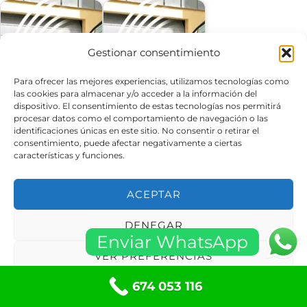
Gestionar consentimiento
Reparación Puertas
Reparación Puertas
Para ofrecer las mejores experiencias, utilizamos tecnologías como
de Garaje Sant Feliu
de Garaje Sant Joan
las cookies para almacenar y/o acceder a la información del
de Llobregat…
Despí (Barcelona)
dispositivo. El consentimiento de estas tecnologías nos permitirá
procesar datos como el comportamiento de navegación o las
identificaciones únicas en este sitio. No consentir o retirar el
consentimiento, puede afectar negativamente a ciertas
características y funciones.
Reparación Puertas
Reparación Puertas
de Garaje Sant Cugat
de Garaje Abrera
ACEPTAR
del Vallès…
(Barcelona)
DENEGAR
Enviar WhatsApp
VER PREFERENCIAS
Reparacion puertas
Reparación Puertas
674 053 116
Política de cookies
Políticas de privacidad
de garaje Barbera del
de Garaje La Palma
valles
de Cervelló…