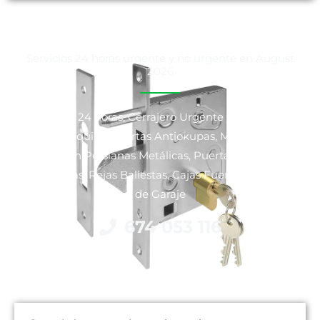
Servicios 24 horas urgente y no urgente en August
2026
Cerrajeros 24 horas, Cerrajero Urgente y No Urgente,
Venta y Alquiler Puertas Antiokupas, Motorización y
Reparación Persianas Metálicas, Puertas Blindadas y
Acorazadas, Rejas Ballestas, Cajas Fuertes y Puertas
de Garaje
674 053 116