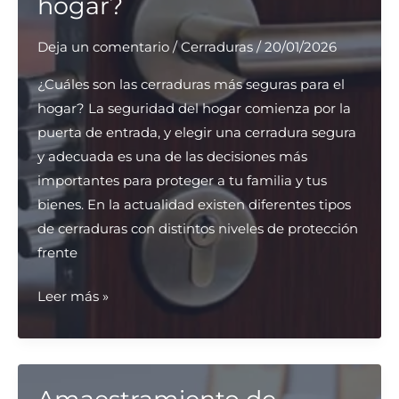
hogar?
relación
calidad-
Deja un comentario
/
Cerraduras
/
20/01/2026
precio?
¿Cuáles son las cerraduras más seguras para el
hogar? La seguridad del hogar comienza por la
puerta de entrada, y elegir una cerradura segura
y adecuada es una de las decisiones más
importantes para proteger a tu familia y tus
bienes. En la actualidad existen diferentes tipos
de cerraduras con distintos niveles de protección
frente
¿Cuáles
Leer más »
son
las
cerraduras
más