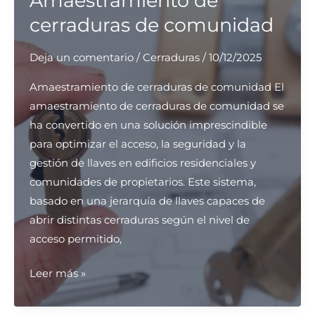
Amaestramiento de
seguras
cerraduras de comunidad
para
el
Deja un comentario
/
Cerraduras
/
10/12/2025
hogar?
Amaestramiento de cerraduras de comunidad El
amaestramiento de cerraduras de comunidad se
ha convertido en una solución imprescindible
para optimizar el acceso, la seguridad y la
gestión de llaves en edificios residenciales y
comunidades de propietarios. Este sistema,
basado en una jerarquía de llaves capaces de
abrir distintas cerraduras según el nivel de
acceso permitido,
Amaestramiento
Leer más »
de
cerraduras