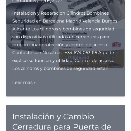
Cerraduras
/
31/05/2023
Instalacion y Reparacion Cilindros Bombines
Seguridad en Barcelona Madrid Valencia Burgos
Alicante Los cilindros y bombines de seguridad
son dispositivos utilizados en cerraduras para
proporcionar protección y control de acceso.
Contacte con Nosotros : +34 674 053 116 Aquí te
explico su función y utilidad: Control de acceso:
Los cilindros y bombines de seguridad están
Cilindros
Leer más »
Bombines
Seguridad
en
Barcelona
Instalación y Cambio
–
Cerradura para Puerta de
Instalacion