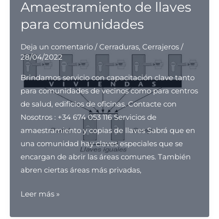
para
Amaestramiento de llaves
Puerta
para comunidades
de
Seguridad
Deja un comentario
/
Cerraduras
,
Cerrajeros
/
28/04/2022
Brindamos servicio con capacitación clave tanto
para comunidades de vecinos como para centros
de salud, edificios de oficinas. Contacte con
Nosotros : +34 674 053 116 Servicios de
amaestramiento y copias de llaves Sabrá que en
una comunidad hay claves especiales que se
encargan de abrir las áreas comunes. También
abren ciertas áreas más privadas,
Amaestramiento
Leer más »
de