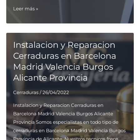
Cerraduras
Leer más »
Antirrobo
de
Seguridad
Barcelona
Instalacion y Reparacion
Cerraduras en Barcelona
Madrid Valencia Burgos
Alicante Provincia
Cerraduras
/
26/04/2022
Instalacion y Reparacion Cerraduras en
Barcelona Madrid Valencia Burgos Alicante
Provincia Somos especialistas en todo tipo de
cerraduras en Barcelona Madrid Valencia Burgos
Provincia de Alicante. Nuestros tecnicos frece