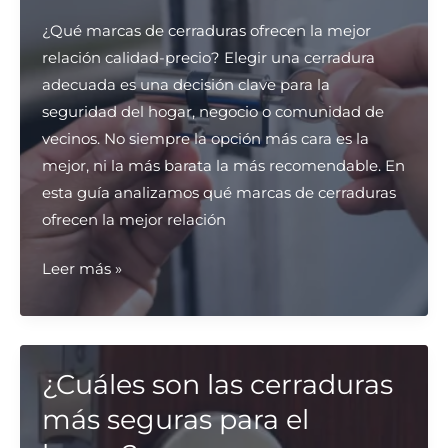
¿Qué marcas de cerraduras ofrecen la mejor
relación calidad-precio? Elegir una cerradura
adecuada es una decisión clave para la
seguridad del hogar, negocio o comunidad de
vecinos. No siempre la opción más cara es la
mejor, ni la más barata la más recomendable. En
esta guía analizamos qué marcas de cerraduras
ofrecen la mejor relación
¿Qué
Leer más »
marcas
de
cerraduras
ofrecen
¿Cuáles son las cerraduras
la
más seguras para el
mejor