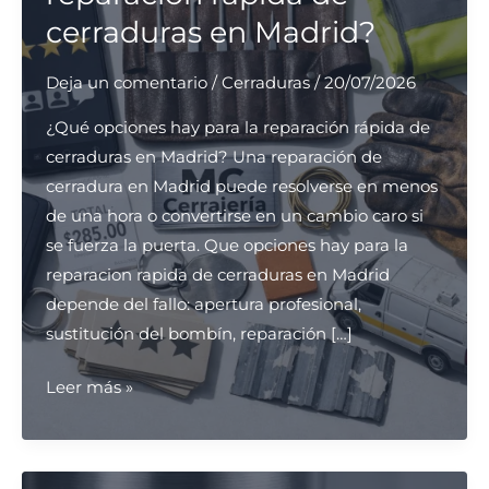
cerraduras en Madrid?
Deja un comentario
/
Cerraduras
/
20/07/2026
¿Qué opciones hay para la reparación rápida de
cerraduras en Madrid? Una reparación de
cerradura en Madrid puede resolverse en menos
de una hora o convertirse en un cambio caro si
se fuerza la puerta. Que opciones hay para la
reparacion rapida de cerraduras en Madrid
depende del fallo: apertura profesional,
sustitución del bombín, reparación […]
¿Qué
Leer más »
opciones
hay
para