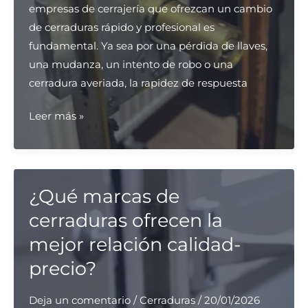
empresas de cerrajería que ofrezcan un cambio
de cerraduras rápido y profesional es
fundamental. Ya sea por una pérdida de llaves,
una mudanza, un intento de robo o una
cerradura averiada, la rapidez de respuesta
¿Qué
Leer más »
empresas
en
Barcelona
ofrecen
¿Qué marcas de
servicios
cerraduras ofrecen la
rápidos
mejor relación calidad-
de
precio?
cambio
de
Deja un comentario
/
Cerraduras
/
20/01/2026
cerraduras?