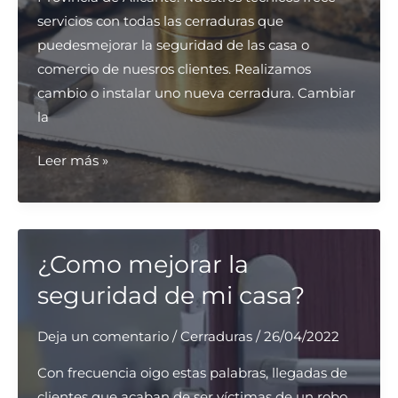
servicios con todas las cerraduras que
puedesmejorar la seguridad de las casa o
comercio de nuesros clientes. Realizamos
cambio o instalar uno nueva cerradura. Cambiar
la
Instalacion
Leer más »
y
Reparacion
Cerraduras
en
¿Como mejorar la
Barcelona
seguridad de mi casa?
Madrid
Valencia
Deja un comentario
/
Cerraduras
/
26/04/2022
Burgos
Con frecuencia oigo estas palabras, llegadas de
Alicante
clientes que acaban de ser víctimas de un robo