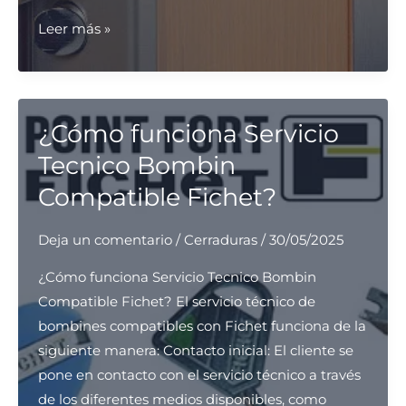
¿Cómo
Leer más »
mantener
Servicio
Tecnico
Bombin
¿Cómo funciona Servicio
Compatible
Tecnico Bombin
Fichet?
Compatible Fichet?
Deja un comentario
/
Cerraduras
/
30/05/2025
¿Cómo funciona Servicio Tecnico Bombin
Compatible Fichet? El servicio técnico de
bombines compatibles con Fichet funciona de la
siguiente manera: Contacto inicial: El cliente se
pone en contacto con el servicio técnico a través
de los diferentes medios disponibles, como