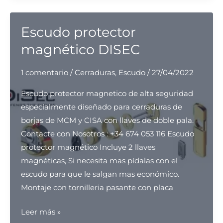
llaves
para
comunidades
Escudo protector
magnético DISEC
1 comentario
/
Cerraduras
,
Escudo
/
27/04/2022
Escudo protector magnetico de alta seguridad
especialmente diseñado para cerraduras de
borjas de MCM y CISA con llaves de doble pala.
Contacte con Nosotros : +34 674 053 116 Escudo
protector magnético Incluye 2 llaves
magnéticas, Si necesita mas pídalas con el
escudo para que le salgan mas económico.
Montaje con tornilleria pasante con placa
Escudo
Leer más »