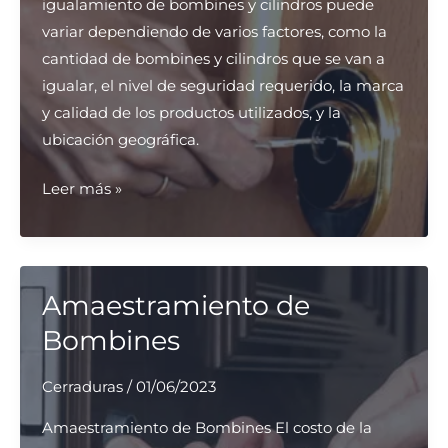
igualamiento de bombines y cilindros puede
variar dependiendo de varios factores, como la
cantidad de bombines y cilindros que se van a
igualar, el nivel de seguridad requerido, la marca
y calidad de los productos utilizados, y la
ubicación geográfica.
Igualamiento
Leer más »
de
Bombines
y
Cilindros
Amaestramiento de
Bombines
Cerraduras
/
01/06/2023
Amaestramiento de Bombines El costo de la