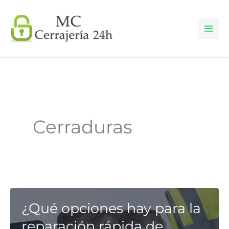
Ir
al
contenido
Cerraduras
¿Qué opciones hay para la
reparación rápida de