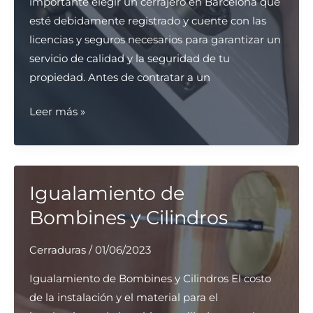
importante elegir un cerrajero en Barcelona que
esté debidamente registrado y cuente con las
licencias y seguros necesarios para garantizar un
servicio de calidad y la seguridad de tu
propiedad. Antes de contratar a un
Algunos
Leer más »
de
los
servicios
de
Igualamiento de
cerraduras
Bombines y Cilindros
que
puedes
Cerraduras
/
01/06/2023
encontrar
Igualamiento de Bombines y Cilindros El costo
en
de la instalación y el material para el
Barcelona