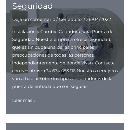
Seguridad
y
Reparacion
Deja un comentario
/
Cerraduras
/
28/04/2022
Instalación y Cambio Cerradura para Puerta de
Seguridad Nuestra empresa ofrece seguridad,
que es sin duda una de las principales
preocupaciones de todas las personas,
independientemente de dónde vivan. Contacte
con Nosotros : +34 674 053 116 Nuestros cerrajeros
van a hablar sobre los tipos de cerraduras de la
puerta de entrada que son seguras.
Instalación
Leer más »
y
Cambio
Cerradura