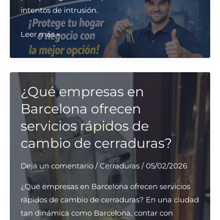
intentos de intrusión.
¿Qué
Leer más »
opciones
son
más
recomendadas
¿Qué empresas en
para
Barcelona ofrecen
cambiar
servicios rápidos de
cerraduras
cambio de cerraduras?
de
alta
Deja un comentario
/
Cerraduras
/
05/02/2026
seguridad?
¿Qué empresas en Barcelona ofrecen servicios
rápidos de cambio de cerraduras? En una ciudad
tan dinámica como Barcelona, contar con