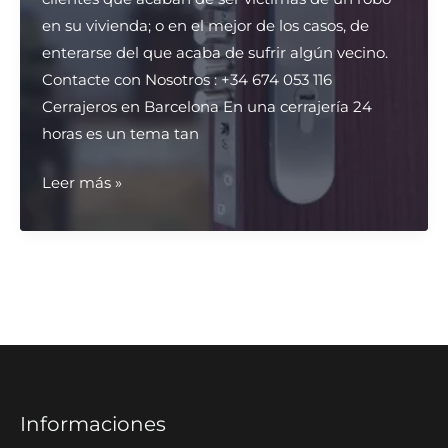
Provincia
en su vivienda; o en el mejor de los casos, de
enterarse del que acaba de sufrir algún vecino.
Contacte con Nosotros : +34 674 053 116
Cerrajeros en Barcelona En una cerrajería 24
horas es un tema tan
¿Como
Leer más »
mejorar
la
seguridad
de
mi
casa?
Informaciones