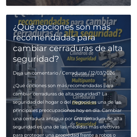
puede
instalar
cerraduras
¿Qué opciones son más
de
recomendadas para
alta
cambiar cerraduras de alta
seguridad
seguridad?
en
Barcelona?
Deja un comentario
/
Cerraduras
/
12/03/2026
¿Qué opciones son más recomendadas para
cambiar cerraduras de alta seguridad? La
seguridad del hogar o del negocio es una de las
principales preocupaciones hoy en día. Cambiar
una cerradura antigua por una cerradura de alta
seguridad es una de las medidas más efectivas
para proteger una propiedad frente a robos o