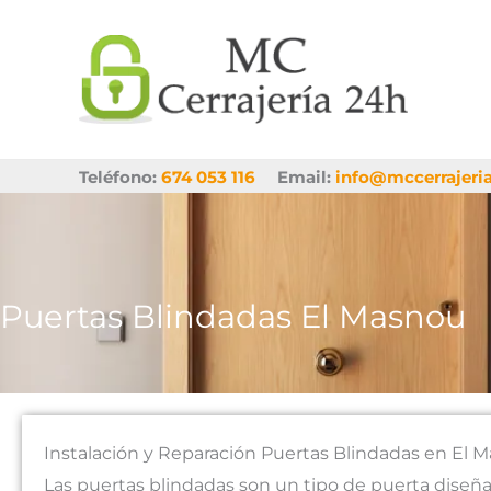
Ir
al
contenido
Teléfono:
674 053 116
Email:
info@mccerrajeri
Puertas Blindadas El Masnou
Instalación y Reparación Puertas Blindadas en El
Las puertas blindadas son un tipo de puerta diseña