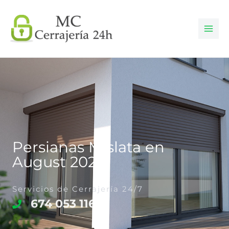
Ir
al
contenido
Persianas Mislata en
August 2026
Servicios de Cerrajería 24/7
674 053 116