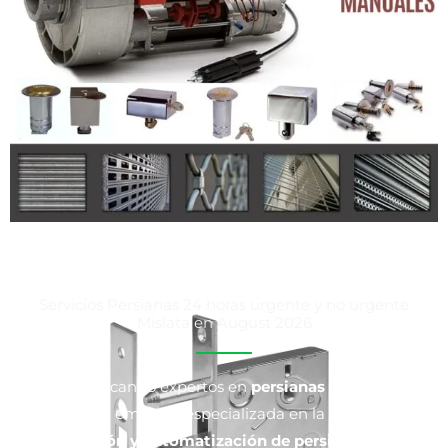
Servicios Persianas 24 horas urgente y no urgente
Mislata en August 2026
¿Estás buscando expertos en
persianas en Mislata
?
Somos una empresa especializada en la
instalación,
reparación y automatización de persianas
para