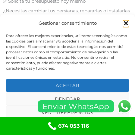
✅ Solicita tu presupuesto hoy mismo
¿Necesitas cambiar tus persianas, repararlas o instalarlas
desde cero? Ponte en contacto con nosotros y te
Gestionar consentimiento
enviaremos un presupuesto personalizado totalmente
gratuito.
Para ofrecer las mejores experiencias, utilizamos tecnologías como
las cookies para almacenar y/o acceder a la información del
dispositivo. El consentimiento de estas tecnologías nos permitirá
procesar datos como el comportamiento de navegación o las
Persianas Mislata – Calidad, rapidez y confianza al servicio
identificaciones únicas en este sitio. No consentir o retirar el
de tu hogar o negocio.
consentimiento, puede afectar negativamente a ciertas
📞 Llámanos ahora y deja tus persianas en manos de
características y funciones.
profesionales en Mislata.
ACEPTAR
DENEGAR
4.8/5 - (9 votos)
Enviar WhatsApp
VER PREFERENCIAS
Tabla de contenidos
674 053 116
Política de cookies
Políticas de privacidad
Entradas relacionadas: