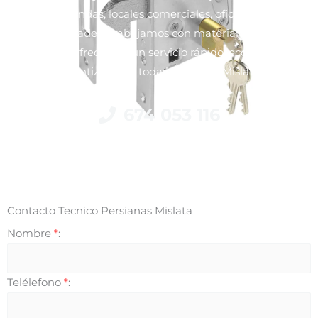
viviendas, locales comerciales, oficinas y
comunidades. Trabajamos con materiales de alta
calidad y ofrecemos un servicio rápido, económico y
garantizado en toda la zona de Mislata.
674 053 116
Contacto Tecnico Persianas Mislata
Nombre
*
:
Telélefono
*
: