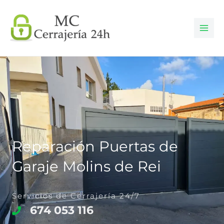
Ir
al
contenido
Reparación Puertas de
Garaje Molins de Rei
Servicios de Cerrajería 24/7
674 053 116