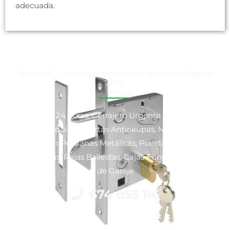
adecuada.
Servicios 24 horas urgente y no urgente en August
2026
Cerrajeros 24 horas, Cerrajero Urgente y No Urgente,
Venta y Alquiler Puertas Antiokupas, Motorización y
Reparación Persianas Metálicas, Puertas Blindadas y
Acorazadas, Rejas Ballestas, Cajas Fuertes y Puertas
de Garaje
674 053 116