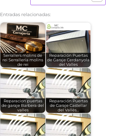
Entradas relacionadas:
Serrallers molins de
Reparación Puertas
rei Serralleria molins
de Garaje Cerdanyola
de rei
del Valles
Reparacion puertas
Reparación Puertas
de garaje Barbera del
de Garaje Castellar
valles
del Vallès…