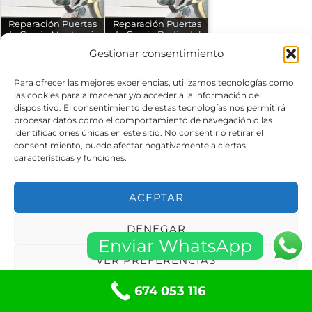
Reparación Puertas
Reparación Puertas
de Garaje Montornès
de Garaje Badia del
del Vallès…
Vallès (Barcelona)
Gestionar consentimiento
Para ofrecer las mejores experiencias, utilizamos tecnologías como
las cookies para almacenar y/o acceder a la información del
dispositivo. El consentimiento de estas tecnologías nos permitirá
Informaciones
procesar datos como el comportamiento de navegación o las
identificaciones únicas en este sitio. No consentir o retirar el
consentimiento, puede afectar negativamente a ciertas
Aviso Legal
características y funciones.
Políticas de privacidad
Política de Cookies
ACEPTAR
Términos y condiciones
Condiciones de Compra
DENEGAR
Enviar WhatsApp
Política de cookies (UE)
VER PREFERENCIAS
Contacte con Nosotros
674 053 116
Política de cookies
Políticas de privacidad
Carrer Montserrat 9 Local