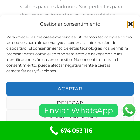
visibles para los ladrones. Son perfectas para
documentos importantes, joyas y objetos
pequeños. Sin embargo, su capacidad de
Gestionar consentimiento
almacenamiento es limitada, y su resistencia
Para ofrecer las mejores experiencias, utilizamos tecnologías como
puede variar según el modelo.
las cookies para almacenar y/o acceder a la información del
dispositivo. El consentimiento de estas tecnologías nos permitirá
procesar datos como el comportamiento de navegación o las
Cajas fuertes autónomas
: Estas cajas son
identificaciones únicas en este sitio. No consentir o retirar el
independientes y pueden colocarse en cualquier
consentimiento, puede afectar negativamente a ciertas
características y funciones.
parte del hogar. Ofrecen una mayor capacidad
de almacenamiento y son ideales para proteger
ACEPTAR
artículos de mayor volumen, como armas,
colecciones de monedas o documentos en
DENEGAR
formato físico. Muchas de estas cajas vienen con
Enviar WhatsApp
cerraduras electrónicas avanzadas, lo que añade
VER PREFERENCIAS
un nivel extra de seguridad.
674 053 116
Política de cookies
Políticas de privacidad
Cajas fuertes de alta seguridad
: Diseñadas para