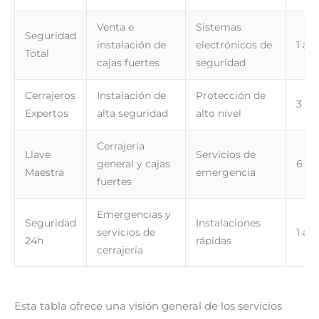
Venta e
Sistemas
Seguridad
instalación de
electrónicos de
1 añ
Total
cajas fuertes
seguridad
Cerrajeros
Instalación de
Protección de
3 añ
Expertos
alta seguridad
alto nivel
Cerrajería
Llave
Servicios de
general y cajas
6 m
Maestra
emergencia
fuertes
Emergencias y
Seguridad
Instalaciones
servicios de
1 añ
24h
rápidas
cerrajería
Esta tabla ofrece una visión general de los servicios