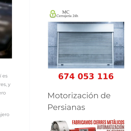
í es
es, y
ero
Motorización de
Persianas
ajero