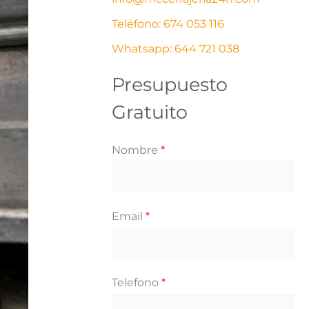
í
s
Teléfono: 674 053 116
a
Whatsapp: 644 721 038
s
Presupuesto
Gratuito
Nombre
*
Email
*
Telefono
*