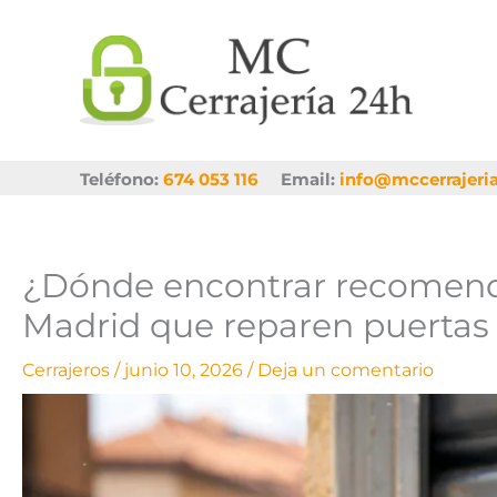
Ir
al
contenido
Teléfono:
674 053 116
Email:
info@mccerrajeri
¿Dónde encontrar recomenda
Madrid que reparen puertas 
Cerrajeros
/
junio 10, 2026
/
Deja un comentario