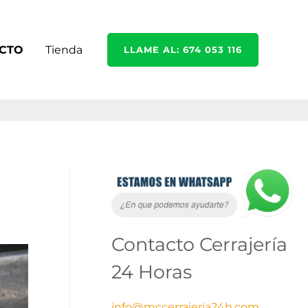
CTO
Tienda
LLAME AL: 674 053 116
C
A
a
r
t
c
Contacto Cerrajería
e
h
g
i
24 Horas
o
v
info@mccerrajeria24h.com
r
o