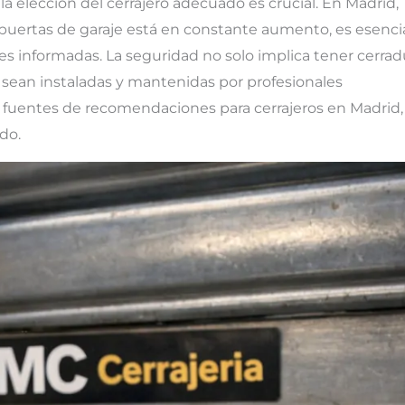
a elección del cerrajero adecuado es crucial. En Madrid,
uertas de garaje está en constante aumento, es esenci
es informadas. La seguridad no solo implica tener cerrad
 sean instaladas y mantenidas por profesionales
 fuentes de recomendaciones para cerrajeros en Madrid, 
do.