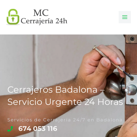
Ir
al
contenido
Cerrajeros Badalona –
Servicio Urgente 24 Horas
Servicios de Cerrajería 24/7 en Badalona
674 053 116