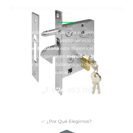
🚨 Cerrajeros Urgentes 24h en Badalona en August
2026
¿Te has quedado fuera de casa en plena noche o has
perdido las llaves? Nuestro servicio de
cerrajero
urgente en Badalona
está disponible en cualquier
momento. Llegamos en
menos de 30 minutos
a
cualquier zona de Badalona, sin costes ocultos ni
sorpresas en el precio.
674 053 116
✅ ¿Por Qué Elegirnos?