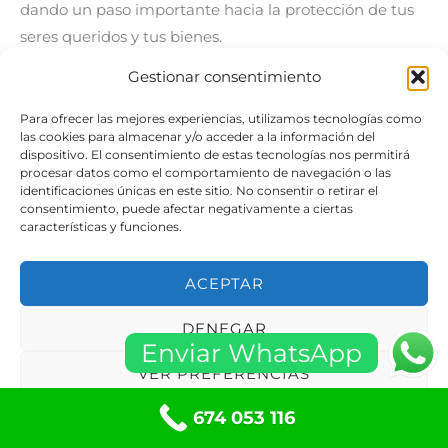
dando un paso importante hacia la protección de tus
seres queridos y tus bienes.
Gestionar consentimiento
Frequently Asked Questions
¿Cuáles son los servicios más comunes que ofrecen los
Para ofrecer las mejores experiencias, utilizamos tecnologías como
las cookies para almacenar y/o acceder a la información del
cerrajeros?
dispositivo. El consentimiento de estas tecnologías nos permitirá
Los cerrajeros ofrecen una variedad de servicios,
procesar datos como el comportamiento de navegación o las
identificaciones únicas en este sitio. No consentir o retirar el
incluyendo:
consentimiento, puede afectar negativamente a ciertas
características y funciones.
Cambio de cerraduras
: Reemplazo de
cerraduras antiguas o dañadas.
ACEPTAR
Apertura de puertas
: Servicios para abrir puertas
sin dañar la cerradura.
DENEGAR
Instalación de sistemas de seguridad
:
Enviar WhatsApp
VER PREFERENCIAS
Implementación de cerraduras electrónicas y
sistemas de alarma.
674 053 116
Política de cookies
Políticas de privacidad
Reparación de cerraduras
: Solución a problemas