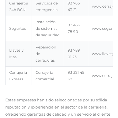
Cerrajeros
Servicios de
93 765
www.cerrajer
24h BCN
emergencia
43 21
Instalación
93 456
Segurtec
de sistemas
www.segurte
78 90
de seguridad
Reparación
Llaves y
93 789
de
www.llavesym
Más
01 23
cerraduras
Cerrajería
Cerrajería
93 321 45
www.cerrajer
Express
comercial
67
Estas empresas han sido seleccionadas por su sólida
reputación y experiencia en el sector de la cerrajería,
ofreciendo garantías de calidad y un servicio al cliente