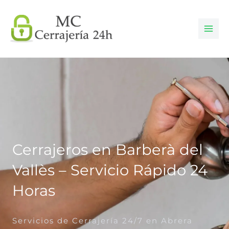
Ir
al
contenido
Cerrajeros en Barberà del
Vallès – Servicio Rápido 24
Horas
Servicios de Cerrajería 24/7 en Abrera