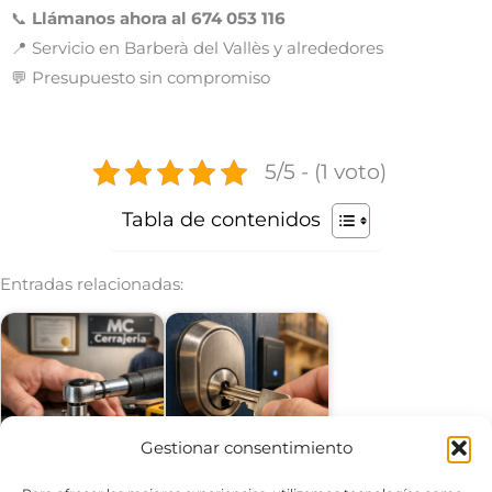
📞
Llámanos ahora al 674 053 116
📍 Servicio en Barberà del Vallès y alrededores
💬 Presupuesto sin compromiso
5/5 - (1 voto)
Tabla de contenidos
Entradas relacionadas:
Serrallers barbera del
Serrallers sant quirze
Gestionar consentimiento
valles Serralleria
del valles Serralleria
barbera del valles
sant…