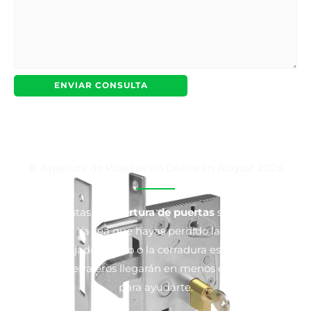
🚪 Apertura de Puertas sin Daños en August 2026
Especialistas en
apertura de puertas
sin romper la
cerradura. Ya sea que hayas perdido las llaves, te las
hayas dejado dentro o la cerradura esté atascada,
nuestros cerrajeros llegarán en menos de 30 minutos
para ayudarte.