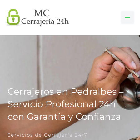
Ir
al
contenido
Cerrajeros en Pedralbes –
Servicio Profesional 24h
con Garantía y Confianza
Servicios de Cerrajería 24/7