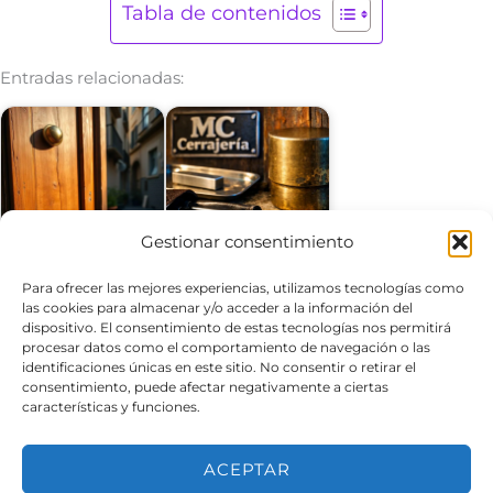
Tabla de contenidos
Entradas relacionadas:
¿Cuáles son los
¿Cuáles son las
Gestionar consentimiento
mejores servicios de
mejores cerrajerías
cerrajería en…
para servicios…
Para ofrecer las mejores experiencias, utilizamos tecnologías como
las cookies para almacenar y/o acceder a la información del
dispositivo. El consentimiento de estas tecnologías nos permitirá
procesar datos como el comportamiento de navegación o las
identificaciones únicas en este sitio. No consentir o retirar el
consentimiento, puede afectar negativamente a ciertas
¿Qué servicios de
¿Qué servicios de
características y funciones.
cerrajería ofrecen
cerrajería son más
soluciones…
efectivos para…
ACEPTAR