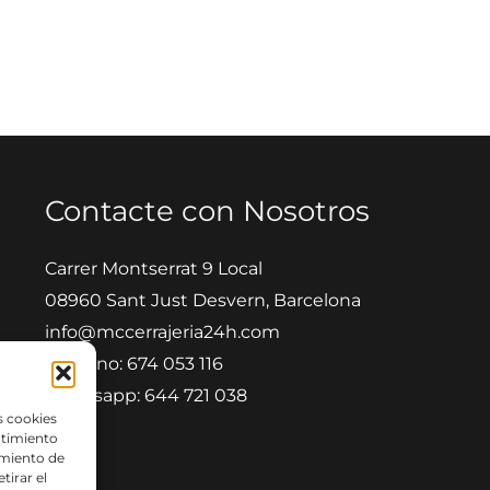
Contacte con Nosotros
Carrer Montserrat 9 Local
08960 Sant Just Desvern, Barcelona
info@mccerrajeria24h.com
Teléfono: 674 053 116
Whatsapp: 644 721 038
s cookies
ntimiento
amiento de
tirar el