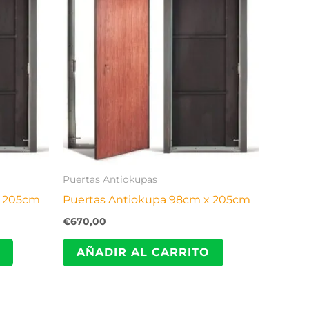
Puertas Antiokupas
x 205cm
Puertas Antiokupa 98cm x 205cm
€
670,00
AÑADIR AL CARRITO