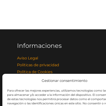
Informaciones
Aviso Legal
Políticas de privacidad
Política de Cookies
Términos y condiciones
Gestionar consentimiento
Condiciones de Compra
Para ofrecer las mejores experiencias, utilizamos tecnologías como la
Política de cookies (UE)
para almacenar y/o acceder a la información del dispositivo. El conse
de estas tecnologías nos permitirá procesar datos como el comport
navegación o las identificaciones únicas en este sitio. No consentir o re