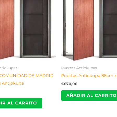
ntiokupas
Puertas Antiokupas
 COMUNIDAD DE MADRID
Puertas Antiokupa 88cm 
s Antiokupa
€
670,00
AÑADIR AL CARRITO
IR AL CARRITO