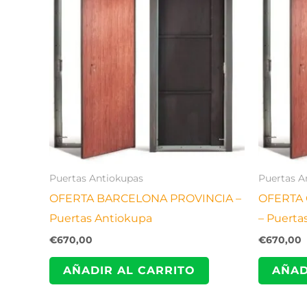
Puertas Antiokupas
Puertas A
OFERTA BARCELONA PROVINCIA –
OFERTA
Puertas Antiokupa
– Puerta
€
670,00
€
670,00
AÑADIR AL CARRITO
AÑAD