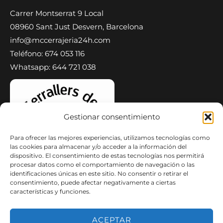
Carrer Montserrat 9 Local
08960 Sant Just Desvern, Barcelona
info@mccerrajeria24h.com
Teléfono: 674 053 116
Whatsapp: 644 721 038
Gestionar consentimiento
Para ofrecer las mejores experiencias, utilizamos tecnologías como
las cookies para almacenar y/o acceder a la información del
dispositivo. El consentimiento de estas tecnologías nos permitirá
procesar datos como el comportamiento de navegación o las
identificaciones únicas en este sitio. No consentir o retirar el
consentimiento, puede afectar negativamente a ciertas
características y funciones.
ACEPTAR
Copyright © 2026 MC Cerrajeria 24H Cerrajeros | Persianas de