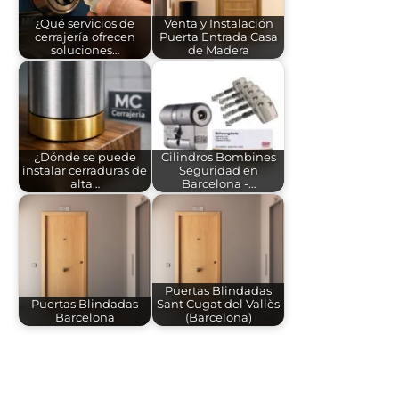
¿Qué servicios de
Venta y Instalación
cerrajería ofrecen
Puerta Entrada Casa
soluciones…
de Madera
¿Dónde se puede
Cilindros Bombines
instalar cerraduras de
Seguridad en
alta…
Barcelona -…
Puertas Blindadas
Puertas Blindadas
Sant Cugat del Vallès
Barcelona
(Barcelona)