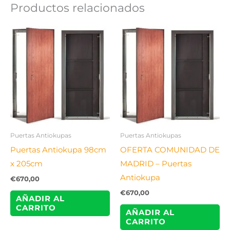
Productos relacionados
Puertas Antiokupas
Puertas Antiokupas
Puertas Antiokupa 98cm
OFERTA COMUNIDAD DE
x 205cm
MADRID – Puertas
Antiokupa
€
670,00
€
670,00
AÑADIR AL
CARRITO
AÑADIR AL
CARRITO