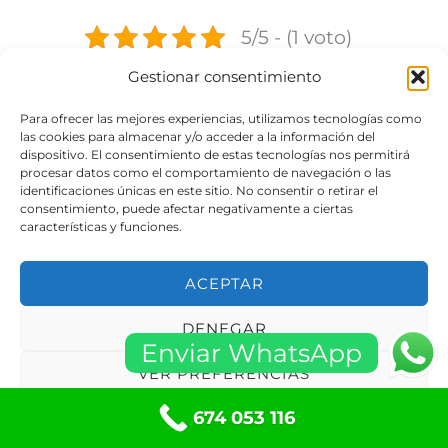
5/5 - (1 voto)
Gestionar consentimiento
Tabla de contenidos
Para ofrecer las mejores experiencias, utilizamos tecnologías como
las cookies para almacenar y/o acceder a la información del
Entradas relacionadas:
dispositivo. El consentimiento de estas tecnologías nos permitirá
procesar datos como el comportamiento de navegación o las
identificaciones únicas en este sitio. No consentir o retirar el
consentimiento, puede afectar negativamente a ciertas
características y funciones.
Cerrajeros Alicante
Persianas Agost
ACEPTAR
(Alicante) 24 Horas
(Alicante) Instalación
Barato Cerca
y Reparación
DENEGAR
Enviar WhatsApp
VER PREFERENCIAS
674 053 116
Política de cookies
Políticas de privacidad
Apertura Puertas y
Reparación Puertas
Cerraduras 24 horas
de Garaje Agost