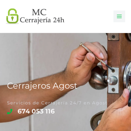
Ir
al
contenido
Cerrajeros Agost
Servicios de Cerrajería 24/7 en Agost
674 053 116