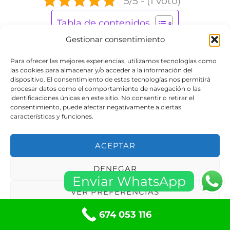
5/5 - (1 voto)
Tabla de contenidos
Gestionar consentimiento
Entradas relacionadas:
Para ofrecer las mejores experiencias, utilizamos tecnologías como
las cookies para almacenar y/o acceder a la información del
dispositivo. El consentimiento de estas tecnologías nos permitirá
procesar datos como el comportamiento de navegación o las
identificaciones únicas en este sitio. No consentir o retirar el
consentimiento, puede afectar negativamente a ciertas
características y funciones.
Locksmith Madrid 24
Serruriers Madrid 24
Hours Madrid Urgent
Heures Urgent
ACEPTAR
DENEGAR
Enviar WhatsApp
VER PREFERENCIAS
Cerrajeros Madrid
¿Cuáles son las
(Madrid) 24 Horas
opciones más fiables
674 053 116
Barato Cerca
para el cambio…
Política de cookies
Políticas de privacidad