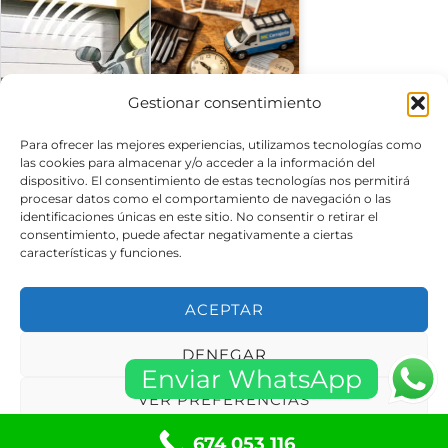
Reparación Puertas
Gestionar consentimiento
de Garaje La Palma
Serrallers cervello
de Cervelló…
Serralleria cervello
Para ofrecer las mejores experiencias, utilizamos tecnologías como
las cookies para almacenar y/o acceder a la información del
dispositivo. El consentimiento de estas tecnologías nos permitirá
procesar datos como el comportamiento de navegación o las
identificaciones únicas en este sitio. No consentir o retirar el
consentimiento, puede afectar negativamente a ciertas
¿Cuáles son los
¿Dónde encontrar un
características y funciones.
mejores servicios de
cerrajero económico
cerrajería en…
en Barcelona…
ACEPTAR
DENEGAR
Enviar WhatsApp
Cerrajeros Cervello
Cerrajeros Santa
VER PREFERENCIAS
(Barcelona) 24 Horas
Coloma de Cervelló
Barato Cerca
(Barcelona) 24…
674 053 116
Política de cookies
Políticas de privacidad