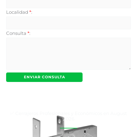
Localidad
*
:
Consulta
*
:
✅ Cerrajeros Profesionales y Económicos en August
2026