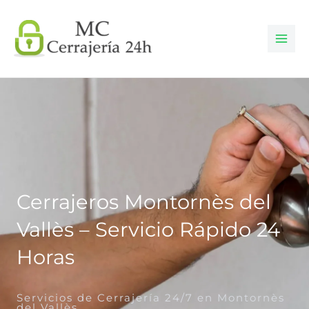
Ir
al
contenido
Cerrajeros Montornès del
Vallès – Servicio Rápido 24
Horas
Servicios de Cerrajería 24/7 en Montornès
del Vallès