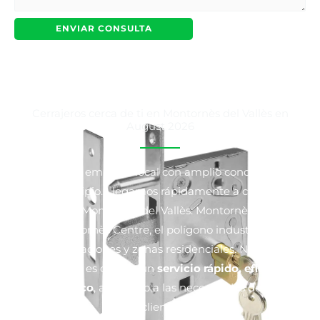
Cerrajeros cerca de ti en Montornès del Vallès en
August 2026
Somos una empresa local con amplio conocimiento
del municipio. Llegamos rápidamente a cualquier
zona de Montornès del Vallès: Montornès Nord,
Montornès Centre, el polígono industrial,
urbanizaciones y zonas residenciales. Nuestra
prioridad es ofrecer un
servicio rápido, eficaz y
económico
, adaptado a las necesidades de cada
cliente.