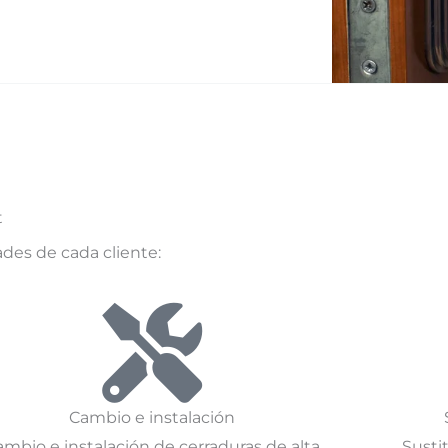
t
ades de cada cliente:
Cambio e instalación
mbio e instalación de cerraduras de alta
Susti