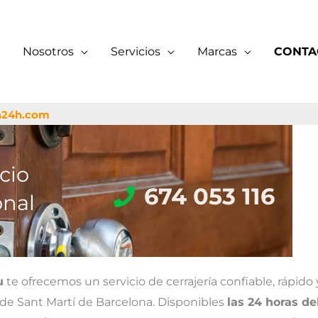
Nosotros
Servicios
Marcas
CONTA
a24h.com
cio
674 053 116
onal
u
te ofrecemos un servicio de cerrajería confiable, rápid
to de Sant Martí de Barcelona. Disponibles
las 24 horas de