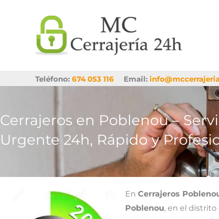
Ir
al
contenido
Teléfono:
674 053 116
Email:
info@mccerrajeri
Cerrajeros en Poblenou – Servi
Urgente 24h, Rápido y Profesi
En
Cerrajeros Pobleno
Poblenou
, en el distri