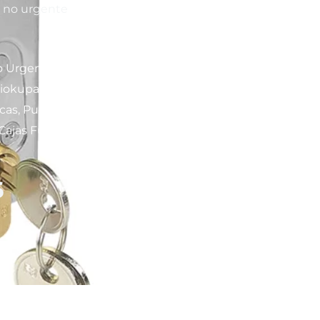
y no urgente
ro Urgente y No Urgente,
tiokupas, Motorización y
cas, Puertas Blindadas y
 Cajas Fuertes y Puertas de
6