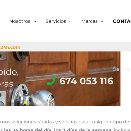
Nosotros
Servicios
Marcas
CONTA
a24h.com
Servic
pido,
674 053 116
ras
mos soluciones rápidas y seguras para cualquier tipo de
es
las 24 horas del día, los 7 días de la semana
, incluy