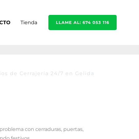
CTO
Tienda
LLAME AL: 674 053 116
ios de Cerrajería 24/7 en Gelida
 problema con cerraduras, puertas,
endo festivos.