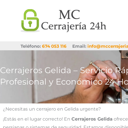
Ir
al
contenido
Teléfono:
674 053 116
Email:
info@mccerrajeri
Cerrajeros Gelida – Servicio Rá
Profesional y Económico 24 Ho
¿Necesitas un cerrajero en Gelida urgente?
¡Estás en el lugar correcto! En
Cerrajeros Gelida
ofrece
persianas o sistemas de seguridad. Estamos disponibl