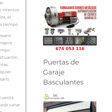
ás
o intentos
os, el
ás tiempo.
esario
rrajero
iempo
situación,
Puertas de
ntas
Garaje
lquier
sario
Basculantes
 cuenta
ede variar