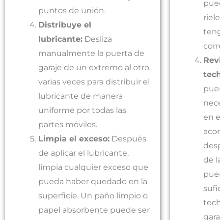
pued
puntos de unión.
riel
Distribuye el
ten
lubricante:
Desliza
corr
manualmente la puerta de
Revi
garaje de un extremo al otro
tech
varias veces para distribuir el
puer
lubricante de manera
nece
uniforme por todas las
en e
partes móviles.
aco
Limpia el exceso:
Después
desp
de aplicar el lubricante,
de l
limpia cualquier exceso que
puer
pueda haber quedado en la
sufi
superficie. Un paño limpio o
tech
papel absorbente puede ser
gara