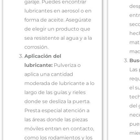
garaje. Puedes encontrar
desp
lubricantes en aerosol o en
entr
forma de aceite. Asegúrate
sec
de elegir un producto que
hech
sea resistente al agua y a la
mate
corrosión.
mad
Aplicación del
Busc
lubricante:
Pulveriza o
Las 
aplica una cantidad
requ
moderada de lubricante a lo
el s
largo de las guías y rieles
tech
donde se desliza la puerta.
del 
Presta especial atención a
nece
las áreas donde las piezas
puer
móviles entran en contacto,
mien
como los rodamientos y los