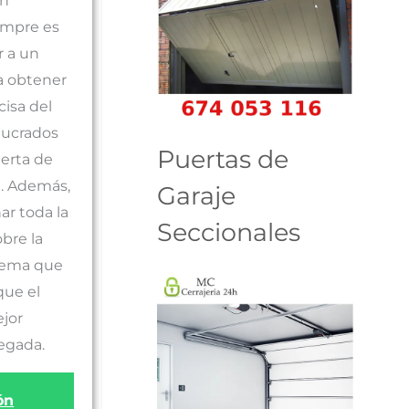
ón
iempre es
 a un
ra obtener
isa del
lucrados
Puertas de
uerta de
a. Además,
Garaje
ar toda la
Seccionales
bre la
blema que
que el
ejor
legada.
ón