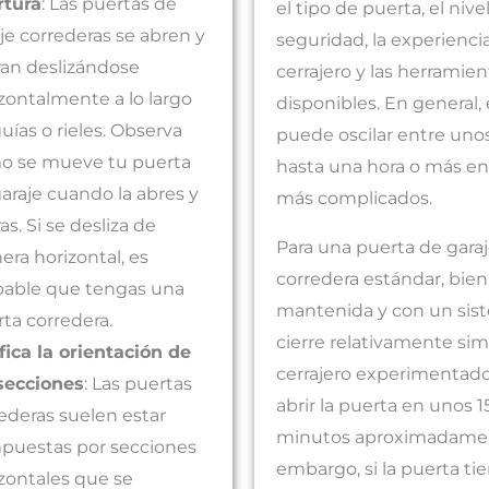
rtura
: Las puertas de
el tipo de puerta, el nive
je correderas se abren y
seguridad, la experienci
ran deslizándose
cerrajero y las herramien
zontalmente a lo largo
disponibles. En general,
uías o rieles. Observa
puede oscilar entre un
o se mueve tu puerta
hasta una hora o más en
araje cuando la abres y
más complicados.
ras. Si se desliza de
Para una puerta de gara
ra horizontal, es
corredera estándar, bien
bable que tengas una
mantenida y con un sis
ta corredera.
cierre relativamente sim
fica la orientación de
cerrajero experimentad
secciones
: Las puertas
abrir la puerta en unos 1
ederas suelen estar
minutos aproximadamen
puestas por secciones
embargo, si la puerta ti
zontales que se