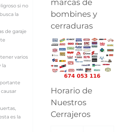
marcas de
ligroso si no
bombines y
busca la
cerraduras
as de garaje
 te
tener varios
 la
mportante
Horario de
 causar
Nuestros
uertas,
Cerrajeros
sta es la