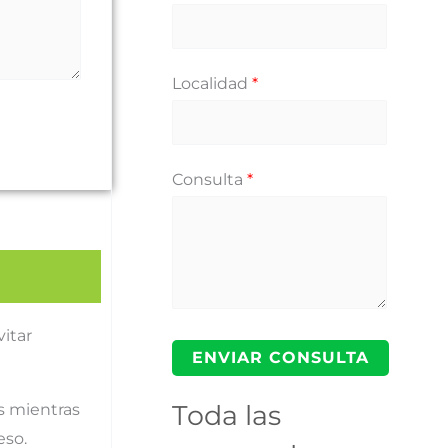
Localidad
*
Consulta
*
vitar
Toda las
s mientras
eso.