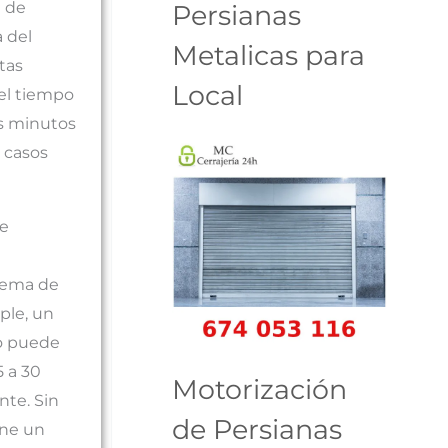
l de
Persianas
a del
Metalicas para
tas
Local
 el tiempo
os minutos
 casos
je
tema de
ple, un
o puede
5 a 30
Motorización
te. Sin
de Persianas
ene un