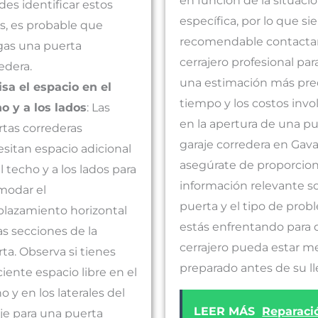
en función de la situaci
es identificar estos
específica, por lo que s
es, es probable que
recomendable contactar
gas una puerta
cerrajero profesional pa
edera.
una estimación más prec
sa el espacio en el
tiempo y los costos invo
o y a los lados
: Las
en la apertura de una p
tas correderas
garaje corredera en Gav
sitan espacio adicional
asegúrate de proporcion
l techo y a los lados para
información relevante so
modar el
puerta y el tipo de pro
lazamiento horizontal
estás enfrentando para 
as secciones de la
cerrajero pueda estar m
ta. Observa si tienes
preparado antes de su l
ciente espacio libre en el
o y en los laterales del
LEER MÁS
Reparaci
je para una puerta