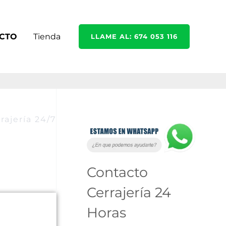
CTO
Tienda
LLAME AL: 674 053 116
rajería 24/7
C
A
a
r
t
c
Contacto
e
h
Cerrajería 24
g
i
Horas
o
v
r
o