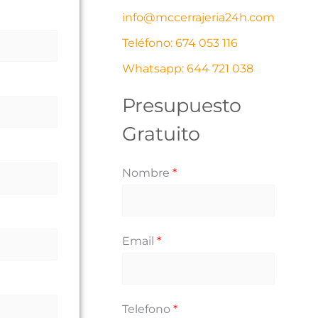
info@mccerrajeria24h.com
í
s
Teléfono: 674 053 116
a
s
Whatsapp: 644 721 038
Presupuesto
Gratuito
Nombre
*
Email
*
Telefono
*