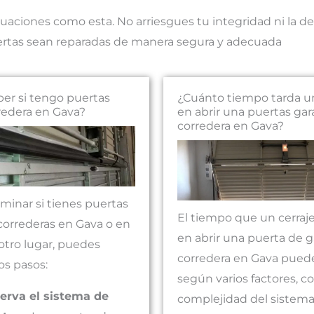
uaciones como esta. No arriesgues tu integridad ni la de
puertas sean reparadas de manera segura y adecuada
er si tengo puertas
¿Cuánto tiempo tarda un
redera en Gava?
en abrir una puertas gar
corredera en Gava?
minar si tienes puertas
El tiempo que un cerraje
correderas en Gava o en
en abrir una puerta de g
otro lugar, puedes
corredera en Gava puede
os pasos:
según varios factores, c
erva el sistema de
complejidad del sistema 