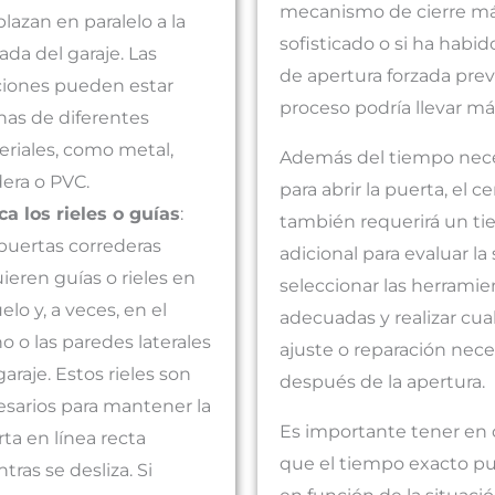
mecanismo de cierre m
lazan en paralelo a la
sofisticado o si ha habid
ada del garaje. Las
de apertura forzada previ
ciones pueden estar
proceso podría llevar m
as de diferentes
riales, como metal,
Además del tiempo nec
era o PVC.
para abrir la puerta, el ce
a los rieles o guías
:
también requerirá un t
puertas correderas
adicional para evaluar la 
ieren guías o rieles en
seleccionar las herramie
uelo y, a veces, en el
adecuadas y realizar cua
o o las paredes laterales
ajuste o reparación nece
garaje. Estos rieles son
después de la apertura.
sarios para mantener la
Es importante tener en
ta en línea recta
que el tiempo exacto pu
tras se desliza. Si