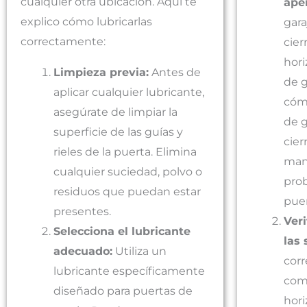
cualquier otra ubicación. Aquí te
ape
explico cómo lubricarlas
gara
correctamente:
cier
hori
Limpieza previa:
Antes de
de g
aplicar cualquier lubricante,
cóm
asegúrate de limpiar la
de g
superficie de las guías y
cier
rieles de la puerta. Elimina
mane
cualquier suciedad, polvo o
pro
residuos que puedan estar
puer
presentes.
Veri
Selecciona el lubricante
las 
adecuado:
Utiliza un
corr
lubricante específicamente
com
diseñado para puertas de
hori