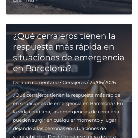
se
puede
reparar
una
¿Qué cerrajeros tienen la
puerta
respuesta más rápida en
de
situaciones de emergencia
garaje
en Barcelona?
rotativa
en
Deja un comentario
/
Cerrajeros
/
24/06/2026
Madrid?
¿Qué cerrajeros tienen la respuesta más rápida
en situaciones de emergencia en Barcelona? En
la vida cotidiana, las emergencias de cerrajería
pueden surgir en cualquier momento y lugar,
dejando a las personas en situaciones de
vulnerabilidad. Desde quedarse fuera de casa