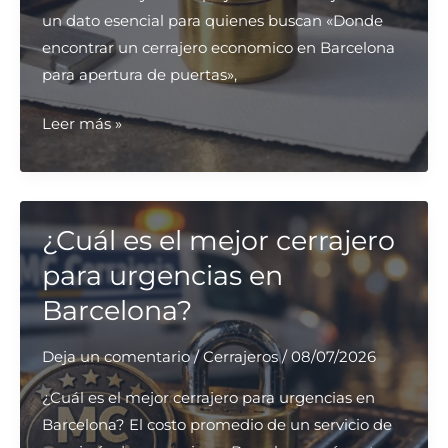
un dato esencial para quienes buscan «Donde
encontrar un cerrajero economico en Barcelona
para apertura de puertas»,
¿Dónde
Leer más »
encontrar
un
cerrajero
económico
¿Cuál es el mejor cerrajero
en
para urgencias en
Barcelona
Barcelona?
para
apertura
Deja un comentario
/
Cerrajeros
/
08/07/2026
de
puertas?
¿Cuál es el mejor cerrajero para urgencias en
Barcelona? El costo promedio de un servicio de