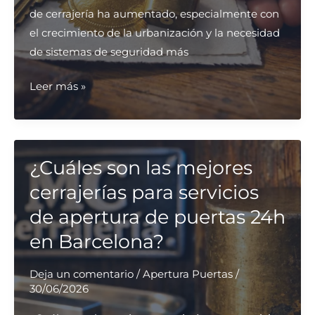
de cerrajería ha aumentado, especialmente con
el crecimiento de la urbanización y la necesidad
de sistemas de seguridad más
¿Qué
Leer más »
cerrajería
ofrece
garantías
en
¿Cuáles son las mejores
sus
cerrajerías para servicios
servicios
de apertura de puertas 24h
en
en Barcelona?
Barcelona?
Deja un comentario
/
Apertura Puertas
/
30/06/2026