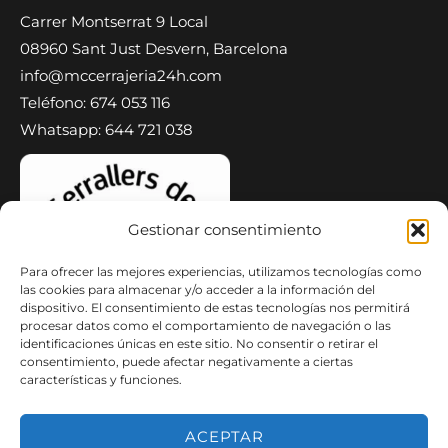
Carrer Montserrat 9 Local
08960 Sant Just Desvern, Barcelona
info@mccerrajeria24h.com
Teléfono: 674 053 116
Whatsapp: 644 721 038
Gestionar consentimiento
Para ofrecer las mejores experiencias, utilizamos tecnologías como
las cookies para almacenar y/o acceder a la información del
dispositivo. El consentimiento de estas tecnologías nos permitirá
procesar datos como el comportamiento de navegación o las
identificaciones únicas en este sitio. No consentir o retirar el
consentimiento, puede afectar negativamente a ciertas
características y funciones.
ACEPTAR
Copyright © 2026 MC Cerrajeria 24H Cerrajeros | Persianas de