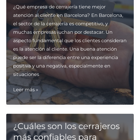
¿Qué empresa de cerrajería tiene mejor
atención al cliente en Barcelona? En Barcelona,
el sector de la cerrajería es competitivo, y
muchas empresas luchan por destacar. Un
aspecto fundamental que los clientes consideran
es la atención al cliente. Una buena atención
puede ser la diferencia entre una experiencia
positiva y una negativa, especialmente en
situaciones
¿Qué
Leer más »
empresa
de
cerrajería
tiene
¿Cuáles son los cerrajeros
mejor
más confiables para