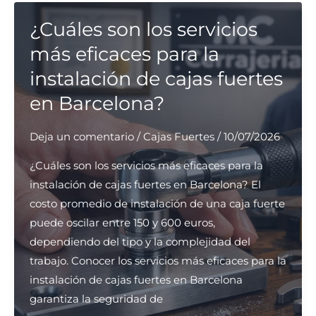
cerrajería
ofrecen
¿Cuáles son los servicios
servicio
más eficaces para la
24H
instalación de cajas fuertes
en
en Barcelona?
Barcelona?
Deja un comentario
/
Cajas Fuertes
/
10/07/2026
¿Cuáles son los servicios más eficaces para la
instalación de cajas fuertes en Barcelona? El
costo promedio de instalación de una caja fuerte
puede oscilar entre 150 y 600 euros,
dependiendo del tipo y la complejidad del
trabajo. Conocer los servicios más eficaces para la
instalación de cajas fuertes en Barcelona
garantiza la seguridad de