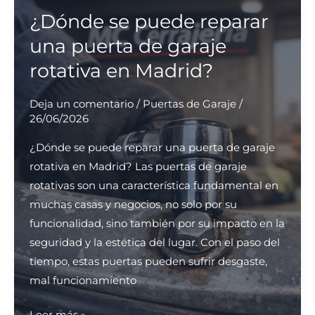
más
¿Dónde se puede reparar
económica
una puerta de garaje
para
rotativa en Madrid?
reparaciones
de
Deja un comentario
/
Puertas de Garaje
/
puertas
26/06/2026
de
¿Dónde se puede reparar una puerta de garaje
garaje
rotativa en Madrid? Las puertas de garaje
en
rotativas son una característica fundamental en
Madrid?
muchas casas y negocios, no solo por su
funcionalidad, sino también por su impacto en la
seguridad y la estética del lugar. Con el paso del
tiempo, estas puertas pueden sufrir desgaste,
mal funcionamiento
¿Dónde
Leer más »