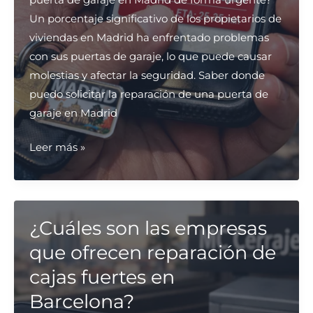
Un porcentaje significativo de los propietarios de
viviendas en Madrid ha enfrentado problemas
con sus puertas de garaje, lo que puede causar
molestias y afectar la seguridad. Saber donde
puedo solicitar la reparación de una puerta de
garaje en Madrid
¿Dónde
Leer más »
puedo
solicitar
la
reparación
¿Cuáles son las empresas
de
que ofrecen reparación de
una
cajas fuertes en
puerta
Barcelona?
de