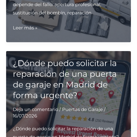
depende del fallo: apertura profesional,
sustitución del bombín, reparación
¿Qué
Leer más »
opciones
hay
para
la
¿Dónde puedo solicitar la
reparación
reparación de una puerta
rápida
de garaje en Madrid de
de
forma urgente?
cerraduras
en
Deja un comentario
/
Puertas de Garaje
/
Madrid?
16/07/2026
¿Dónde puedo solicitar la reparación de una
puerta de garaje en Madrid de forma urgente?