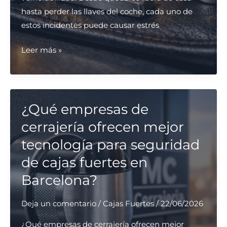
hasta perder las llaves del coche, cada uno de
estos incidentes puede causar estrés
¿Qué
Leer más »
cerrajeros
tienen
la
respuesta
¿Qué empresas de
más
cerrajería ofrecen mejor
rápida
tecnología para seguridad
en
de cajas fuertes en
situaciones
de
Barcelona?
emergencia
en
Deja un comentario
/
Cajas Fuertes
/
22/06/2026
Barcelona?
¿Qué empresas de cerrajería ofrecen mejor