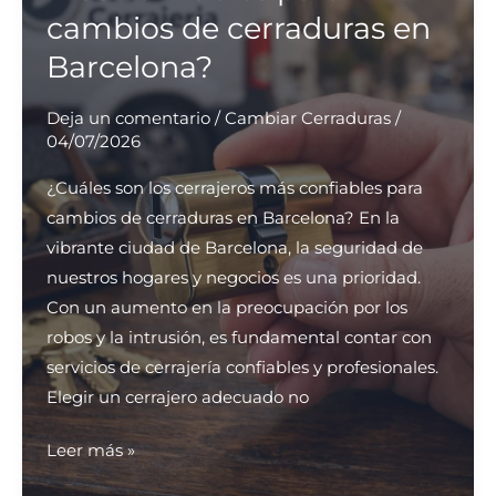
atención
cambios de cerraduras en
al
Barcelona?
cliente
en
Deja un comentario
/
Cambiar Cerraduras
/
Barcelona?
04/07/2026
¿Cuáles son los cerrajeros más confiables para
cambios de cerraduras en Barcelona? En la
vibrante ciudad de Barcelona, la seguridad de
nuestros hogares y negocios es una prioridad.
Con un aumento en la preocupación por los
robos y la intrusión, es fundamental contar con
servicios de cerrajería confiables y profesionales.
Elegir un cerrajero adecuado no
¿Cuáles
Leer más »
son