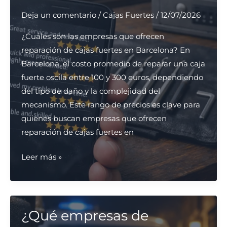
garaje
Deja un comentario
/
Cajas Fuertes
/
12/07/2026
en
Madrid
¿Cuáles son las empresas que ofrecen
de
reparación de cajas fuertes en Barcelona? En
forma
Barcelona, el costo promedio de reparar una caja
urgente?
fuerte oscila entre 100 y 300 euros, dependiendo
del tipo de daño y la complejidad del
mecanismo. Este rango de precios es clave para
quienes buscan empresas que ofrecen
reparación de cajas fuertes en
¿Cuáles
Leer más »
son
las
empresas
que
¿Qué empresas de
ofrecen