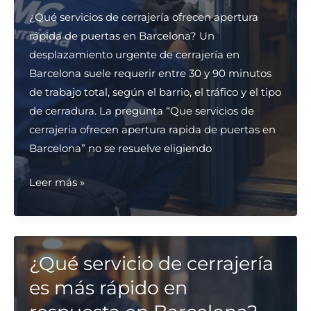
en
¿Qué servicios de cerrajería ofrecen apertura
Barcelona?
rápida de puertas en Barcelona? Un
desplazamiento urgente de cerrajería en
Barcelona suele requerir entre 30 y 90 minutos
de trabajo total, según el barrio, el tráfico y el tipo
de cerradura. La pregunta “Que servicios de
cerrajeria ofrecen apertura rapida de puertas en
Barcelona” no se resuelve eligiendo
¿Qué
Leer más »
servicios
de
cerrajería
ofrecen
¿Qué servicio de cerrajería
apertura
es más rápido en
rápida