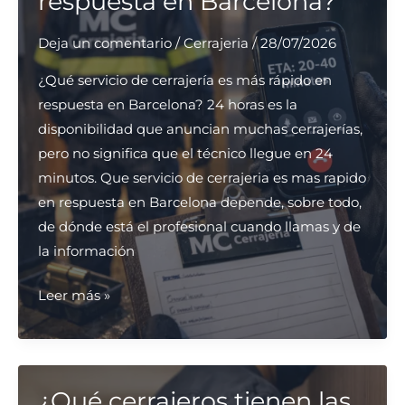
respuesta en Barcelona?
de
puertas
Deja un comentario
/
Cerrajeria
/
28/07/2026
en
Barcelona?
¿Qué servicio de cerrajería es más rápido en
respuesta en Barcelona? 24 horas es la
disponibilidad que anuncian muchas cerrajerías,
pero no significa que el técnico llegue en 24
minutos. Que servicio de cerrajeria es mas rapido
en respuesta en Barcelona depende, sobre todo,
de dónde está el profesional cuando llamas y de
la información
¿Qué
Leer más »
servicio
de
cerrajería
es
¿Qué cerrajeros tienen las