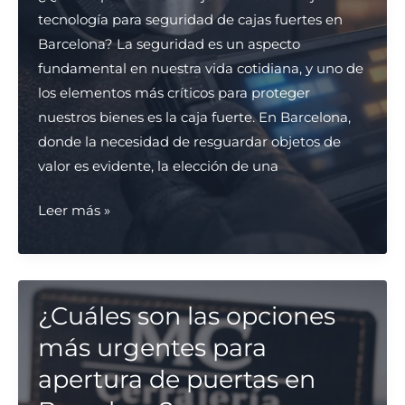
tecnología para seguridad de cajas fuertes en
Barcelona? La seguridad es un aspecto
fundamental en nuestra vida cotidiana, y uno de
los elementos más críticos para proteger
nuestros bienes es la caja fuerte. En Barcelona,
donde la necesidad de resguardar objetos de
valor es evidente, la elección de una
¿Qué
Leer más »
empresas
de
cerrajería
ofrecen
¿Cuáles son las opciones
mejor
más urgentes para
tecnología
apertura de puertas en
para