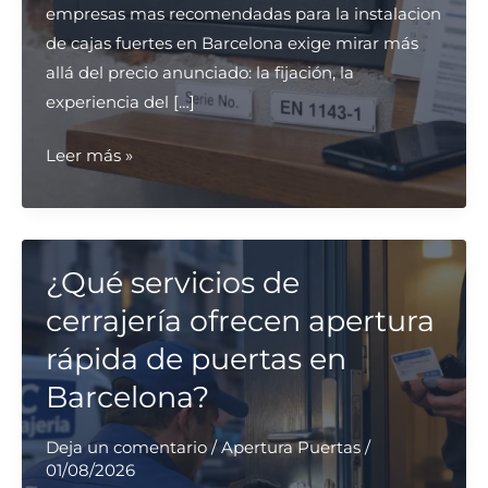
empresas mas recomendadas para la instalacion
de cajas fuertes en Barcelona exige mirar más
allá del precio anunciado: la fijación, la
experiencia del […]
¿Cuáles
Leer más »
son
las
empresas
más
¿Qué servicios de
recomendadas
cerrajería ofrecen apertura
para
rápida de puertas en
la
Barcelona?
instalación
de
Deja un comentario
/
Apertura Puertas
/
cajas
01/08/2026
fuertes