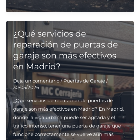
puedo
contratar
un
servicio
¿Qué servicios de
de
reparación de puertas de
reparación
garaje son más efectivos
de
en Madrid?
puertas
de
Deja un comentario
/
Puertas de Garaje
/
garaje
30/05/2026
en
Madrid?
¿Qué servicios de reparación de puertas de
garaje son más efectivos en Madrid? En Madrid,
donde la vida urbana puede ser agitada y el
tráfico intenso, tener una puerta de garaje que
funcione correctamente se vuelve aún más