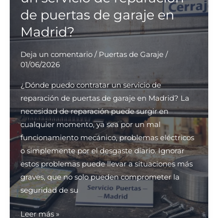
Madrid
de puertas de garaje en
que
Madrid?
reparen
puertas
Deja un comentario
/
Puertas de Garaje
/
de
01/06/2026
garaje?
¿Dónde puedo contratar un servicio de
reparación de puertas de garaje en Madrid? La
necesidad de reparación puede surgir en
cualquier momento, ya sea por un mal
funcionamiento mecánico, problemas eléctricos
o simplemente por el desgaste diario. Ignorar
estos problemas puede llevar a situaciones más
graves, que no solo pueden comprometer la
seguridad de su
¿Dónde
Leer más »