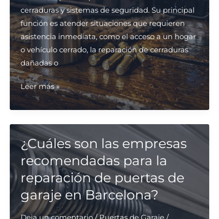
cerraduras y sistemas de seguridad. Su principal
función es atender situaciones que requieren
asistencia inmediata, como el acceso a un hogar
o vehículo cerrado, la reparación de cerraduras
dañadas o
¿Dónde
Leer más »
puedo
contratar
un
cerrajero
¿Cuáles son las empresas
urgente
recomendadas para la
para
reparación de puertas de
cambio
garaje en Barcelona?
de
cerraduras?
Deja un comentario
/
Puertas de Garaje
/