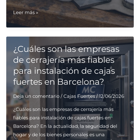
¿Cuáles
Leer más »
son
los
cerrajeros
con
¿Cuáles son las empresas
más
de cerrajería más fiables
experiencia
para instalación de cajas
en
fuertes en Barcelona?
reparación
de
Deja un comentario
/
Cajas Fuertes
/
12/06/2026
puertas
de
¿Cuáles son las empresas de cerrajería más
garaje
fiables para instalación de cajas fuertes en
en
Barcelona? En la actualidad, la seguridad del
Madrid?
hogar y de los bienes personales es una