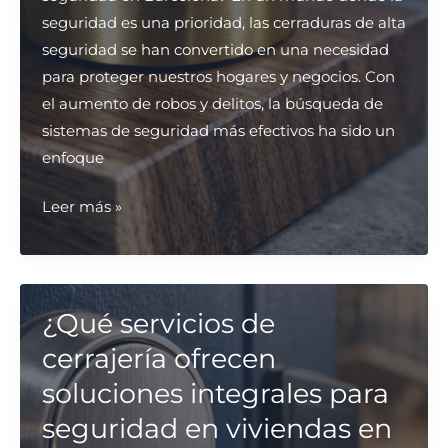
seguridad es una prioridad, las cerraduras de alta
seguridad se han convertido en una necesidad
para proteger nuestros hogares y negocios. Con
el aumento de robos y delitos, la búsqueda de
sistemas de seguridad más efectivos ha sido un
enfoque
¿Dónde
Leer más »
se
puede
instalar
cerraduras
¿Qué servicios de
de
cerrajería ofrecen
alta
soluciones integrales para
seguridad
seguridad en viviendas en
en