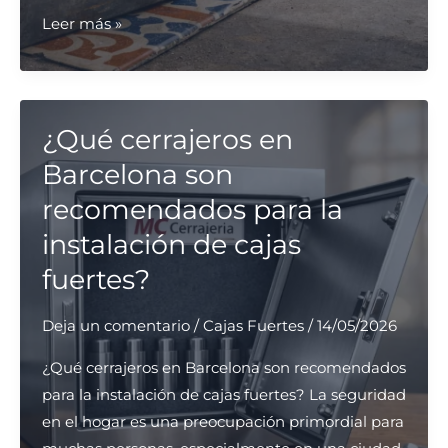
¿Cuáles
Leer más »
son
los
servicios
más
¿Qué cerrajeros en
confiables
Barcelona son
para
recomendados para la
arreglar
instalación de cajas
puertas
de
fuertes?
garaje
en
Deja un comentario
/
Cajas Fuertes
/
14/05/2026
Barcelona?
¿Qué cerrajeros en Barcelona son recomendados
para la instalación de cajas fuertes? La seguridad
en el hogar es una preocupación primordial para