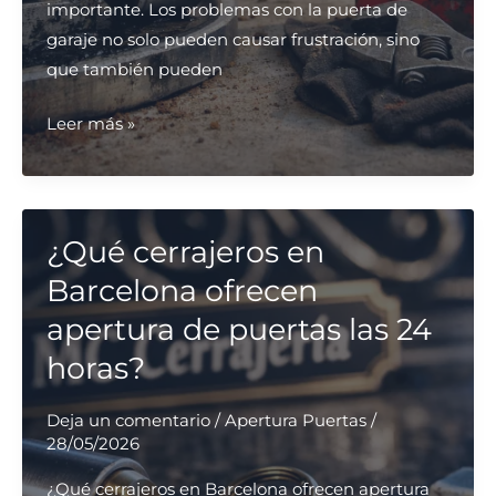
importante. Los problemas con la puerta de
garaje no solo pueden causar frustración, sino
que también pueden
¿Qué
Leer más »
servicios
de
reparación
de
¿Qué cerrajeros en
puertas
Barcelona ofrecen
de
apertura de puertas las 24
garaje
horas?
son
más
Deja un comentario
/
Apertura Puertas
/
efectivos
28/05/2026
en
Madrid?
¿Qué cerrajeros en Barcelona ofrecen apertura