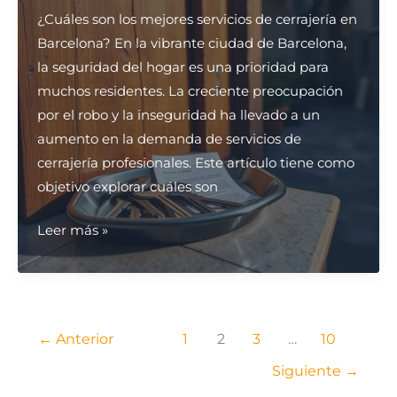
garaje
¿Cuáles son los mejores servicios de cerrajería en
en
Barcelona? En la vibrante ciudad de Barcelona,
Barcelona?
la seguridad del hogar es una prioridad para
muchos residentes. La creciente preocupación
por el robo y la inseguridad ha llevado a un
aumento en la demanda de servicios de
cerrajería profesionales. Este artículo tiene como
objetivo explorar cuáles son
¿Cuáles
Leer más »
son
los
mejores
servicios
←
Anterior
1
2
3
…
10
de
Siguiente
→
cerrajería