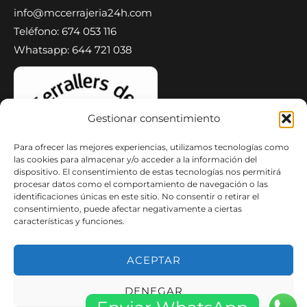
info@mccerrajeria24h.com
Teléfono: 674 053 116
Whatsapp: 644 721 038
Gestionar consentimiento
Para ofrecer las mejores experiencias, utilizamos tecnologías como
las cookies para almacenar y/o acceder a la información del
dispositivo. El consentimiento de estas tecnologías nos permitirá
procesar datos como el comportamiento de navegación o las
identificaciones únicas en este sitio. No consentir o retirar el
consentimiento, puede afectar negativamente a ciertas
características y funciones.
ACEPTAR
Copyright © 2026 MC Cerrajeria 24H Cerrajeros | Persianas de
Local y Casa | Puertas Blindadas y Acorazadas | Rejas | Puertas
DENEGAR
de Garaje |
Sitemap
·
Gastos de Envíos
·
Devoluciones
·