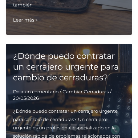
también
Encuentra
Leer más »
el
servicio
de
cerrajería
¿Dónde puedo contratar
más
un cerrajero urgente para
económico
cambio de cerraduras?
para
abrir
Deja un comentario
/
Cambiar Cerraduras
/
una
20/05/2026
caja
¿Dónde puedo contratar un cerrajero urgente
fuerte
para cambio de cerraduras? Un cerrajero
urgente es un profesional especializado en la
solución rápida de problemas relacionados con