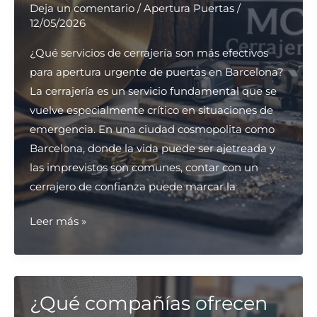
fuertes?
Deja un comentario
/
Apertura Puertas
/
12/05/2026
¿Qué servicios de cerrajería son más efectivos
para apertura urgente de puertas en Barcelona?
La cerrajería es un servicio fundamental que se
vuelve especialmente crítico en situaciones de
emergencia. En una ciudad cosmopolita como
Barcelona, donde la vida puede ser ajetreada y
las imprevistos son comunes, contar con un
cerrajero de confianza puede marcar la
¿Qué
Leer más »
servicios
de
cerrajería
son
¿Qué compañías ofrecen
más