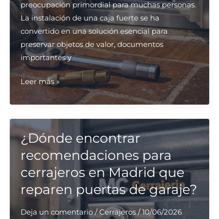
preocupación primordial para muchas personas.
La instalación de una caja fuerte se ha
convertido en una solución esencial para
preservar objetos de valor, documentos
importantes y
¿Cuáles
Leer más »
son
las
empresas
de
¿Dónde encontrar
cerrajería
recomendaciones para
más
cerrajeros en Madrid que
fiables
reparen puertas de garaje?
para
instalación
Deja un comentario
/
Cerrajeros
/
10/06/2026
de