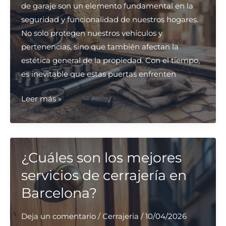
de garaje son un elemento fundamental en la
seguridad y funcionalidad de nuestros hogares.
No solo protegen nuestros vehículos y
pertenencias, sino que también afectan la
estética general de la propiedad. Con el tiempo,
es inevitable que estas puertas enfrenten
¿Cuáles
Leer más »
son
las
mejores
opciones
¿Cuáles son los mejores
de
servicios de cerrajería en
reparación
Barcelona?
de
puertas
Deja un comentario
/
Cerrajeria
/
10/04/2026
de