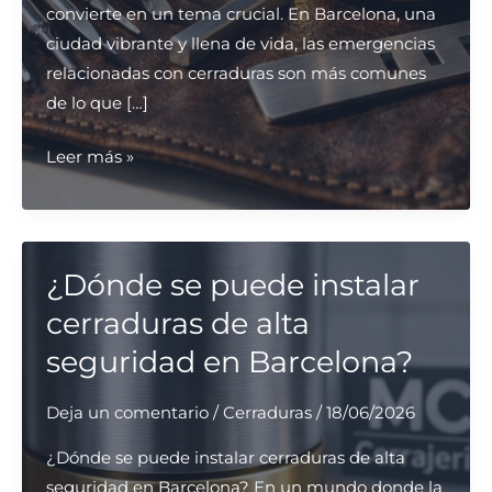
convierte en un tema crucial. En Barcelona, una
ciudad vibrante y llena de vida, las emergencias
relacionadas con cerraduras son más comunes
de lo que […]
¿Cuáles
Leer más »
son
las
opciones
más
¿Dónde se puede instalar
urgentes
cerraduras de alta
para
seguridad en Barcelona?
apertura
de
Deja un comentario
/
Cerraduras
/
18/06/2026
puertas
en
¿Dónde se puede instalar cerraduras de alta
Barcelona?
seguridad en Barcelona? En un mundo donde la