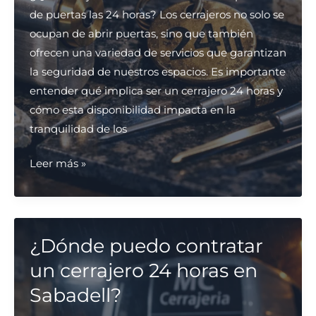
de puertas las 24 horas? Los cerrajeros no solo se
ocupan de abrir puertas, sino que también
ofrecen una variedad de servicios que garantizan
la seguridad de nuestros espacios. Es importante
entender qué implica ser un cerrajero 24 horas y
cómo esta disponibilidad impacta en la
tranquilidad de los
¿Qué
Leer más »
cerrajeros
en
Barcelona
ofrecen
¿Dónde puedo contratar
apertura
un cerrajero 24 horas en
de
Sabadell?
puertas
las