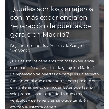
cerrajería
ofrecen
¿Cuáles son los cerrajeros
soluciones
con más experiencia en
integrales
reparación de puertas de
para
garaje en Madrid?
seguridad
en
Deja un comentario
/
Puertas de Garaje
/
viviendas
14/06/2026
en
Barcelona?
¿Cuáles son los cerrajeros con más experiencia
en reparación de puertas de garaje en Madrid?
La reparación de puertas de garaje es un aspecto
fundamental que a menudo se pasa por alto en
el mantenimiento del hogar. Estas puertas no
solo proporcionan seguridad a nuestros
vehículos y pertenencias, sino que también
afectan la estética general