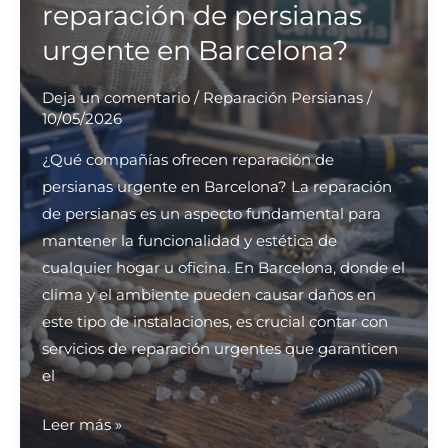
reparación de persianas
efectivos
urgente en Barcelona?
para
apertura
Deja un comentario
/
Reparación Persianas
/
urgente
10/05/2026
de
¿Qué compañías ofrecen reparación de
puertas
persianas urgente en Barcelona? La reparación
en
de persianas es un aspecto fundamental para
Barcelona?
mantener la funcionalidad y estética de
cualquier hogar u oficina. En Barcelona, donde el
clima y el ambiente pueden causar daños en
este tipo de instalaciones, es crucial contar con
servicios de reparación urgentes que garanticen
el
¿Qué
Leer más »