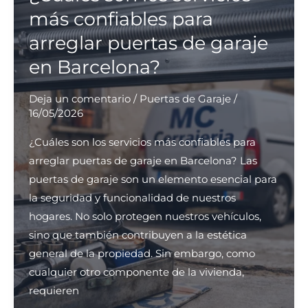
para
más confiables para
la
arreglar puertas de garaje
reparación
en Barcelona?
de
puertas
Deja un comentario
/
Puertas de Garaje
/
de
16/05/2026
garaje
en
¿Cuáles son los servicios más confiables para
Barcelona?
arreglar puertas de garaje en Barcelona? Las
puertas de garaje son un elemento esencial para
la seguridad y funcionalidad de nuestros
hogares. No solo protegen nuestros vehículos,
sino que también contribuyen a la estética
general de la propiedad. Sin embargo, como
cualquier otro componente de la vivienda,
requieren