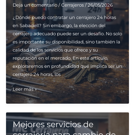
Deja un comentario
/
Cerrajeros
/
26/05/2026
24
horas?
¿Dónde puedo contratar un cerrajero 24 horas
en Sabadell? Sin embargo, la elección del
cerrajero adecuado puede ser un desafío. No solo
es importante su disponibilidad, sino también la
calidad de los servicios que ofrece y su
reputación en el mercado. En este artículo,
exploraremos en profundidad qué implica ser un
cerrajero 24 horas, los
¿Dónde
Leer más »
puedo
contratar
un
cerrajero
Mejores servicios de
24
cerrajería para cambio de