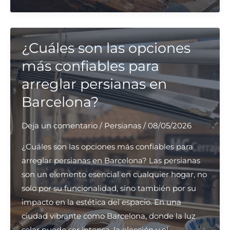
compañías
ofrecen
reparación
de
¿Cuáles son las opciones
persianas
más confiables para
urgente
arreglar persianas en
en
Barcelona?
Barcelona?
Deja un comentario
/
Persianas
/
08/05/2026
¿Cuáles son las opciones más confiables para
arreglar persianas en Barcelona? Las persianas
son un elemento esencial en cualquier hogar, no
solo por su funcionalidad, sino también por su
impacto en la estética del espacio. En una
ciudad vibrante como Barcelona, donde la luz