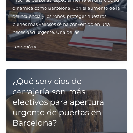
muchas personas, especialmente en una ciudad
dinámica como Barcelona. Con el aumento de la
delincuencia y los robos, proteger nuestros
bienes más valiosos se ha convertido en una
necesidad urgente. Una de las
¿Qué
Leer más »
cerrajeros
en
Barcelona
son
¿Qué servicios de
recomendados
cerrajería son más
para
efectivos para apertura
la
urgente de puertas en
instalación
de
Barcelona?
cajas