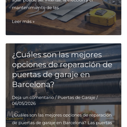
solar puede ser intensa, la elección y el
mantenimiento de las
¿Cuáles
Leer más »
son
las
opciones
más
¿Cuáles son las mejores
confiables
opciones de reparación de
para
puertas de garaje en
arreglar
Barcelona?
persianas
en
Deja un comentario
/
Puertas de Garaje
/
Barcelona?
06/05/2026
¿Cuáles son las mejores opciones de reparación
de puertas de garaje en Barcelona? Las puertas