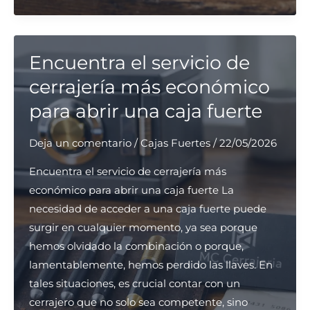
servicios
de
cerrajería
para
Encuentra el servicio de
cambio
cerrajería más económico
de
para abrir una caja fuerte
cerraduras
en
Deja un comentario
/
Cajas Fuertes
/
22/05/2026
Hospitalet
de
Encuentra el servicio de cerrajería más
Llobregat
económico para abrir una caja fuerte La
necesidad de acceder a una caja fuerte puede
surgir en cualquier momento, ya sea porque
hemos olvidado la combinación o porque,
lamentablemente, hemos perdido las llaves. En
tales situaciones, es crucial contar con un
cerrajero que no solo sea competente, sino