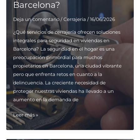
Barcelona?
Barcelona?
Deja un comentario
/
Cerrajeria
/
16/06/2026
¿Qué servicios de cerrajería ofrecen soluciones
integrales para seguridad en viviendas en
Barcelona? La seguridad en el hogar es una
preocupación primordial para muchos
propietarios en Barcelona, una ciudad vibrante
pero que enfrenta retos en cuanto a la
delincuencia. La creciente necesidad de
proteger nuestras viviendas ha llevado a un
aumento en la demanda de
¿Qué
Leer más »
servicios
de