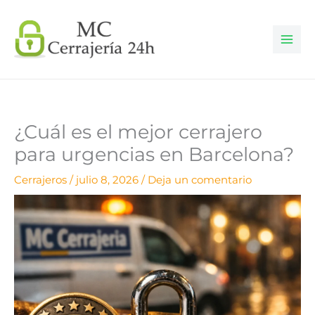
Ir
al
contenido
¿Cuál es el mejor cerrajero
para urgencias en Barcelona?
Cerrajeros
/
julio 8, 2026
/
Deja un comentario