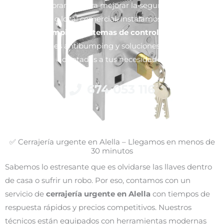
Te asesoramos para mejorar la seguridad de tu
vivienda o local comercial. Instalamos
cerraduras
anti-bumping, sistemas de control de acceso
,
bombines antibumping y soluciones modernas
adaptadas a tus necesidades.
674 053 116
✅ Cerrajería urgente en Alella – Llegamos en menos de
30 minutos
Sabemos lo estresante que es olvidarse las llaves dentro
de casa o sufrir un robo. Por eso, contamos con un
servicio de
cerrajería urgente en Alella
con tiempos de
respuesta rápidos y precios competitivos. Nuestros
técnicos están equipados con herramientas modernas