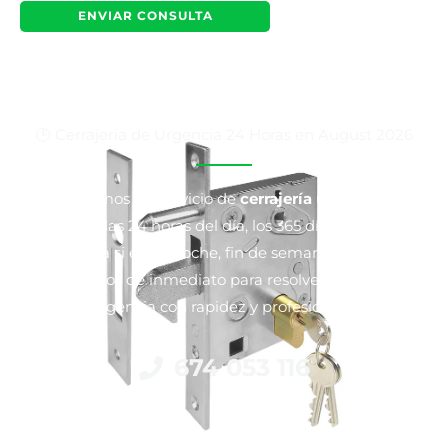
🕒 Cerrajería de Urgencia 24 Horas en August 2026
Ofrecemos un servicio de
cerrajería urgente en
Cardedeu
las 24 horas del día, los 365 días del año. No
importa si es de noche, fin de semana o festivo,
acudimos de inmediato para resolver cualquier
emergencia con rapidez y profesionalismo.
674 053 116