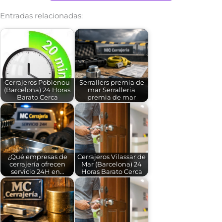
Entradas relacionadas:
Cerrajeros Poblenou
Serrallers premia de
(Barcelona) 24 Horas
mar Serralleria
Barato Cerca
premia de mar
¿Qué empresas de
Cerrajeros Vilassar de
cerrajería ofrecen
Mar (Barcelona) 24
servicio 24H en…
Horas Barato Cerca