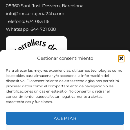
08960 Sant Just Desvern, Barcelona
info@mccerrajeria24h.com
Teléfono: 674 053 116
Whatsapp: 644 721 038
Gestionar consentimiento
Para ofrecer las mejores experiencias, utilizamos tecnologías como
las cookies para almacenar y/o acceder a la información del
dispositivo. El consentimiento de estas tecnologías nos permitirá
procesar datos como el comportamiento de navegación o las
identificaciones únicas en este sitio. No consentir o retirar el
consentimiento, puede afectar negativamente a ciertas
características y funciones.
ACEPTAR
Copyright © 2026 MC Cerrajeria 24H Cerrajeros | Persianas de
Local y Casa | Puertas Blindadas y Acorazadas | Rejas | Puertas