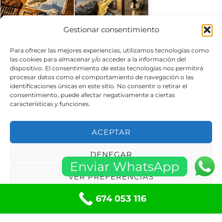
Serrallers esplugues
¿Qué empresas de
Gestionar consentimiento
de llobregat
cerrajería
Serralleria…
recomiendan para…
Para ofrecer las mejores experiencias, utilizamos tecnologías como
las cookies para almacenar y/o acceder a la información del
dispositivo. El consentimiento de estas tecnologías nos permitirá
procesar datos como el comportamiento de navegación o las
identificaciones únicas en este sitio. No consentir o retirar el
consentimiento, puede afectar negativamente a ciertas
Reparacion Puertas
¿Cuáles son las
características y funciones.
de Garaje Esplugues
opciones más fiables
de Llobregat
para el cambio…
ACEPTAR
DENEGAR
Enviar WhatsApp
¿Dónde puedo
¿Dónde puedo
VER PREFERENCIAS
encontrar cerrajeros
contratar un cerrajero
que cambien…
urgente para…
674 053 116
Política de cookies
Políticas de privacidad