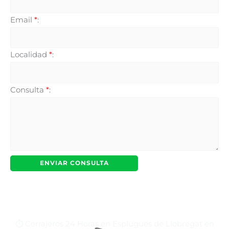
Email
*
:
Localidad
*
:
Consulta
*
:
⏱️ Cerrajeros 24 Horas en Esplugues de Llobregat en