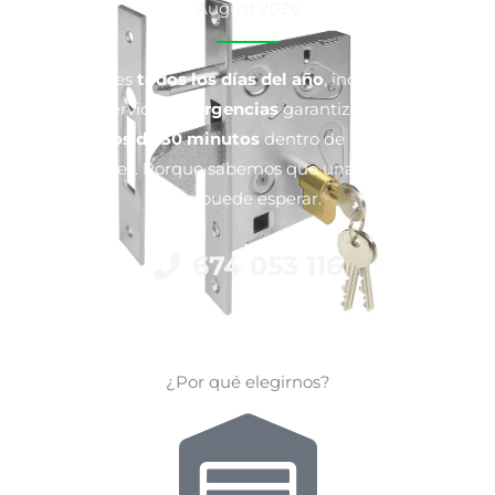
August 2026
Disponibles
todos los días del año
, incluso festivos.
Nuestro servicio de
urgencias
garantiza una llegada
en
menos de 30 minutos
dentro de Esplugues y
alrededores. Porque sabemos que una emergencia
no puede esperar.
674 053 116
¿Por qué elegirnos?